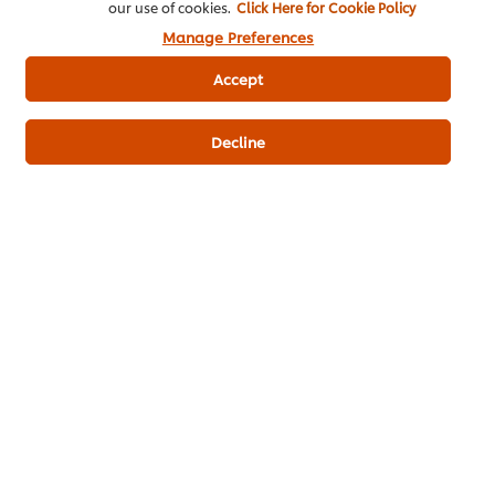
our use of cookies.
Click Here for Cookie Policy
Manage Preferences
เมนูยอดนิยมอื่นๆ ในประเภทนี้
Accept
Decline
โอซาก้าครีมพัฟ
โดนัทมายองเนสไข่กุ้ง
ชีสเค้กหน้า
คะแนน
คะแนน
คะแนน
(9)
(1)
เฉลี่ย
เฉลี่ย
เฉลี่ย
ของ
ของ
ของ
โอ
โดนัท
ชีส
ซาก้
มา
เค้ก
า
ยอง
หน้า
ครีม
เนส
ไหม้
ดูเมนูอาหารทั้งหมด (709)
พัฟ
ไข่
นี้