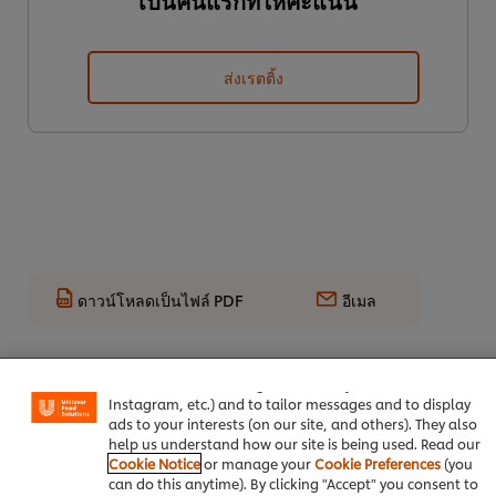
เป็นคนแรกที่ให้คะแนน
ส่งเรตติ้ง
ดาวน์โหลดเป็นไฟล์ PDF
อีเมล
We use cookies (and similar techniques) to improve your
experience on our site. Cookies enable you to enjoy
certain features (like saving your online "shopping
basket"), social sharing functionality (for Facebook,
Instagram, etc.) and to tailor messages and to display
ads to your interests (on our site, and others). They also
help us understand how our site is being used. Read our
Cookie Notice
or manage your
Cookie Preferences
(you
can do this anytime). By clicking "Accept" you consent to