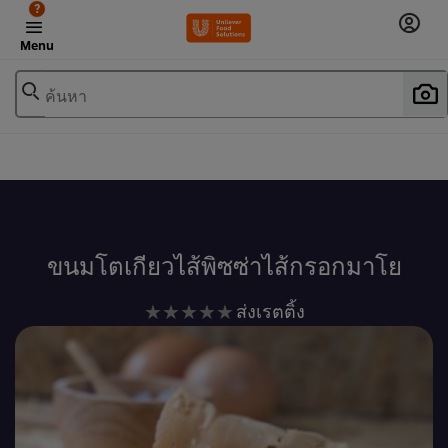
?
Menu
ค้นหา
เพิ่มในรายการโปรด
ขนมโตเกียวไส้พิซซ่าไส้กรอกมาโย
ไม่มี
ส่งเรตติ้ง
การ
ให้
คะแนน
สำหรับ
recipe