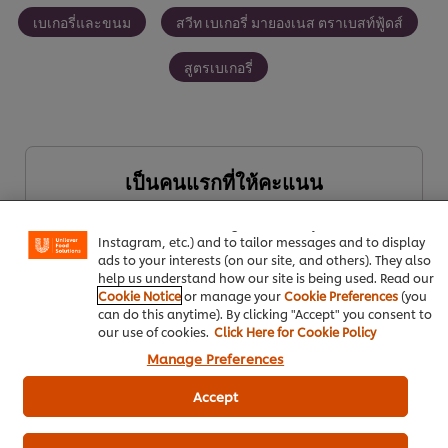
เบเกอรี่และขนม
สวีท เบเกอรี่ มายองเนส ตราเบสท์ฟู้ดส์
สูตรเบเกอรี่
We use cookies (and similar techniques) to improve your
เป็นคนแรกที่ให้คะแนน
experience on our site. Cookies enable you to enjoy
certain features (like saving your online "shopping
basket"), social sharing functionality (for Facebook,
Instagram, etc.) and to tailor messages and to display
ส่งเรตติ้ง
ads to your interests (on our site, and others). They also
help us understand how our site is being used. Read our
Cookie Notice
or manage your
Cookie Preferences
(you
can do this anytime). By clicking "Accept" you consent to
our use of cookies.
Click Here for Cookie Policy
Manage Preferences
Accept