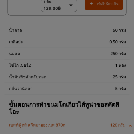
1 ชิ้น
1 ชิ้น
เพิ่มไปที่รถเข็น
139.00฿
139.00฿
18 x 1 กก.
2,502.00฿
น้ําตาล
50 กรัม
เกลือป่น
0.50 กรัม
นมสด
250 กรัม
ไข่ไก่ เบอร์2
1 ฟอง
น้ำมันพืชสำหรับทอด
25 กรัม
กลิ่นวานิลลา
5 กรัม
ขั้นตอนการทำขนมโตเกียวไส้ทูน่าซอสคัตสึ
โอะ
เบสท์ฟู้ดส์ สวีทมายองเนส 870ก
120 กรัม