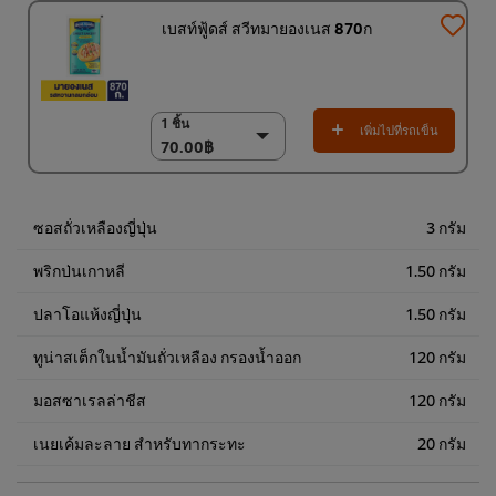
เบสท์ฟู้ดส์ สวีทมายองเนส 870ก
1 ชิ้น
1 ชิ้น
เพิ่มไปที่รถเข็น
70.00฿
70.00฿
(ราคาพิเศษ) แพ็ค 12
ชิ้น
820.00฿
ซอสถั่วเหลืองญี่ปุ่น
3 กรัม
พริกป่นเกาหลี
1.50 กรัม
ปลาโอแห้งญี่ปุ่น
1.50 กรัม
ทูน่าสเต็กในน้ำมันถั่วเหลือง กรองน้ำออก
120 กรัม
มอสซาเรลล่าชีส
120 กรัม
เนยเค้มละลาย สำหรับทากระทะ
20 กรัม