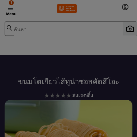
?
Menu
ค้นหา
เพิ่มในรายการโปรด
ขนมโตเกียวไส้ทูน่าซอสคัตสึโอะ
ไม่มี
ส่งเรตติ้ง
การ
ให้
คะแนน
สำหรับ
recipe