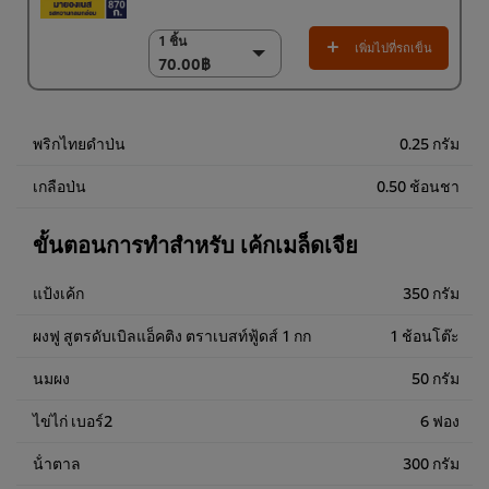
1 ชิ้น
1 ชิ้น
เพิ่มไปที่รถเข็น
70.00฿
70.00฿
(ราคาพิเศษ) แพ็ค 12
ชิ้น
820.00฿
พริกไทยดำป่น
0.25 กรัม
เกลือป่น
0.50 ช้อนชา
ขั้นตอนการทำสำหรับ เค้กเมล็ดเจีย
แป้งเค้ก
350 กรัม
ผงฟู สูตรดับเบิลแอ็คติง ตราเบสท์ฟู้ดส์ 1 กก
1 ช้อนโต๊ะ
นมผง
50 กรัม
ไข่ไก่ เบอร์2
6 ฟอง
น้ําตาล
300 กรัม