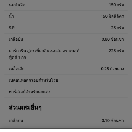
นมข้นจืด
150 กรัม
น้ำ
150 มิลลิลิตร
S.P.
25 กรัม
เกลือป่น
0.80 ช้อนชา
มาร์การีน สูตรเพิ่มกลิ่นเนยสด ตราเบสท์
225 กรัม
ฟู้ดส์ 1 กก
เมล็ดเจีย
0.25 ถ้วยตวง
เบคอนทอดกรอบสำหรับโรย
พาร์สเลย์สำหรับตกแต่ง
ส่วนผสมอื่นๆ
We use cookies (and similar techniques) to improve your
เกลือป่น
0.10 ช้อนชา
experience on our site. Cookies enable you to enjoy
certain features (like saving your online "shopping