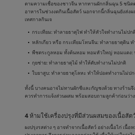
ตามความเชื่อของชาวจีน หากทานผักกลิ่นฉุน 5 ชนิดต่อ
อาหารในช่วงงดกินเนื้อสัตว์ นอกจากนี้กลิ่นฉุนยังส่
เทศกาลกินเจ
กระเทียม: ทำลายธาตุไฟ ทำให้หัวใจทำงานไม่ปกต
หลักเกียว หรือ กระเทียมโทนจีน: ทำลายธาตุดิน ท
พืชตระกูลหอม ทั้งต้นหอม หอมหัวใหญ่ หอมแดง: 
กุยช่าย: ทำลายธาตุไม้ ทำให้ตับทำงานไม่ปกติ
ใบยาสูบ: ทำลายธาตุโลหะ ทำให้ปอดทำงานไม่ปก
ทั้งนี้ บางคนอาจไม่ทานผักชีและกัญชงด้วย ทางร้านจึ
ควรทำการแจ้งส่วนผสม พร้อมสอบถามลูกค้าก่อนว่างด
4 ห้ามใช้เครื่องปรุงที่มีส่วนผสมของเนื้อสั
ผงปรุงรสต่าง ๆ อาจทำจากเนื้อสัตว์ อย่างเนื้อไก่ เนื
ปรุงอาหาร จึงควรอ่านฉลากก่อนใช้ เพื่อให้แน่ใจว่าไม