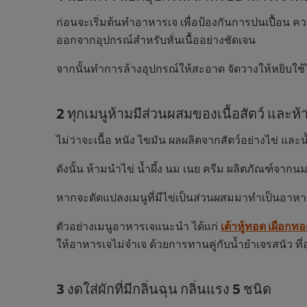
ก่อนจะเริ่มต้นทำอาหารเจ เพื่อป้องกันการปนเปื้อน ค
ออกจากอุปกรณ์สำหรับหั่นเนื้ออย่างชัดเจน
จากนั้นทำการล้างอุปกรณ์ให้สะอาด จัดวางให้หยิบใช้ไ
2 ทุกเมนูห้ามมีส่วนผสมของเนื้อสัตว์ และห้
ไม่ว่าจะเนื้อ หนัง ไขมัน ผลผลิตจากสัตว์อย่างไข่ และ
ดังนั้น ห้ามนำไข่ น้ำผึ้ง นม เนย ครีม ผลิตภัณฑ์จา
หากจะดัดแปลงเมนูที่มีไข่เป็นส่วนผสมมาทำเป็นอาหา
ตัวอย่างเมนูอาหารเจแนะนำ ได้แก่
เต้าหู้ทอด เผือกทอ
ให้อาหารเจไม่จำเจ ด้วยการทานคู่กับน้ำยำเจรสนัว ที่อร
3 งดใส่ผักที่มีกลิ่นฉุน กลิ่นแรง 5 ชนิด