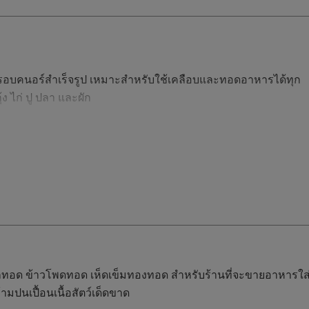
อบคนอร์สำเร็จรูป เหมาะสำหรับใช้เคลือบและทอดอาหารได้ทุก
ุ้ง ไก่ ปู ปลา และผัก
กทอด ข้าวโพดทอด เห็ดเข็มทองทอด สำหรับร้านที่จะขายอาหารใส่
มปนเปื้อนเนื้อสัตว์เด็ดขาด