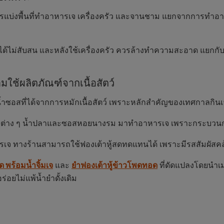
วรแบ่งพื้นที่ทำอาหารเจ เครื่องครัว และจานชาม แยกจากการทำอาหาร
ด้ไม่สับสน และหลังใช้เครื่องครัว ควรล้างทำความสะอาด แยกกับอุ
ามใช้ผลิตภัณฑ์จากเนื้อสัตว์
น้ำซอสที่ได้จากการหมักเนื้อสัตว์ เพราะหลักสำคัญของเทศกาลกินเจ ค
กนมต่าง ๆ น้ำปลาและซอสหอยนางรม มาทำอาหารเจ เพราะกระบวนการที่จ
รเจ ทางร้านสามารถใช้ฟองเต้าหู้สดทดแทนได้ เพราะมีรสสัมผัสคล้
ด พร้อมน้ำจิ้มเจ
และ
ยำฟองเต้าหู้ข้าวโพดทอด
ที่ดัดแปลงโดยนำเ
่อยไม่แพ้น้ำยำดั้งเดิม