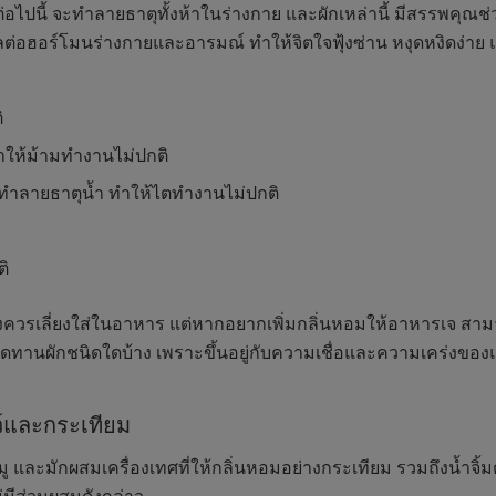
ไปนี้ จะทำลายธาตุทั้งห้าในร่างกาย และผักเหล่านี้ มีสรรพคุณช่
งผลต่อฮอร์โมนร่างกายและอารมณ์ ทำให้จิตใจฟุ้งซ่าน หงุดหงิดง่าย
ิ
ำให้ม้ามทำงานไม่ปกติ
ทำลายธาตุน้ำ ทำให้ไตทำงานไม่ปกติ
ติ
งควรเลี่ยงใส่ในอาหาร แต่หากอยากเพิ่มกลิ่นหอมให้อาหารเจ สามารถใ
ทานผักชนิดใดบ้าง เพราะขึ้นอยู่กับความเชื่อและความเคร่งของ
ตว์และกระเทียม
้อหมู และมักผสมเครื่องเทศที่ให้กลิ่นหอมอย่างกระเทียม รวมถึงน้ำจ
่มีส่วนผสมดังกล่าว