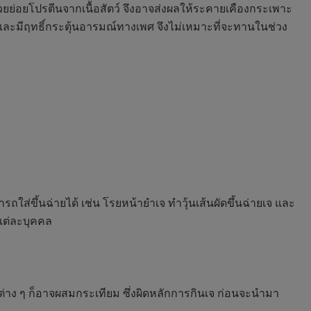
วยย่อยโปรตีนจากเนื้อสัตว์ จึงอาจส่งผลให้ระคายเคืองกระเพาะ
 และมีฤทธิ์กระตุ้นอารมณ์ทางเพศ จึงไม่เหมาะที่จะทานในช่วง
ส่ขึ้นฉ่ายได้ เช่น โรยหน้ายำเจ ทำวุ้นเส้นผัดขึ้นฉ่ายเจ และ
แต่ละบุคคล
ิ้มต่าง ๆ ก็อาจผสมกระเทียม ซึ่งผิดหลักการกินเจ ก่อนจะนำมา