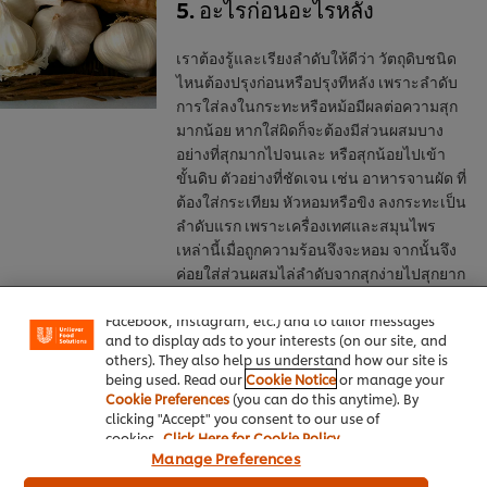
5. อะไรก่อนอะไรหลัง
เราต้องรู้และเรียงลำดับให้ดีว่า วัตถุดิบชนิด
ไหนต้องปรุงก่อนหรือปรุงทีหลัง เพราะลำดับ
การใส่ลงในกระทะหรือหม้อมีผลต่อความสุก
มากน้อย หากใส่ผิดก็จะต้องมีส่วนผสมบาง
อย่างที่สุกมากไปจนเละ หรือสุกน้อยไปเข้า
ขั้นดิบ ตัวอย่างที่ชัดเจน เช่น อาหารจานผัด ที่
ต้องใส่กระเทียม หัวหอมหรือขิง ลงกระทะเป็น
ลำดับแรก เพราะเครื่องเทศและสมุนไพร
We use cookies (and similar techniques) to improve
เหล่านี้เมื่อถูกความร้อนจึงจะหอม จากนั้นจึง
your experience on our site. Cookies enable you to
ค่อยใส่ส่วนผสมไล่ลำดับจากสุกง่ายไปสุกยาก
enjoy certain features (like saving your online
ทีละอย่าง เพื่อให้ที่สุดแล้ว ส่วนผสมทั้งหมดสุก
"shopping basket"), social sharing functionality (for
เท่ากัน เช่น ใส่เนื้อหมู สุกแล้วจึงใส่ผักก้าน
Facebook, Instagram, etc.) and to tailor messages
and to display ads to your interests (on our site, and
สุดท้ายเป็นผักใบ เท่านี้ผัดผักจานนี้ก็สุกเสมอ
others). They also help us understand how our site is
กันแล้ว
being used. Read our
Cookie Notice
or manage your
Cookie Preferences
(you can do this anytime). By
clicking "Accept" you consent to our use of
cookies.
Click Here for Cookie Policy
Manage Preferences
6. ใช้ความร้อนสูงปรุงอาหาร