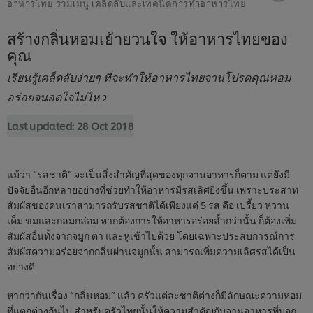
อาหารไทย รวมเมนู เคล็ดลับและเทคนิคการทำอาหารไทย
สร้างกลิ่นหอมเย้ายวนใจ ให้อาหารไทยของ
คุณ
เรียนรู้เคล็ดลับง่ายๆ ที่จะทำให้อาหารไทยจานโปรดคุณหอม
อร่อยจนอดใจไม่ไหว
Last updated:
28 Oct 2018
แม้ว่า “รสชาติ” จะเป็นสิ่งสำคัญที่สุดของทุกจานอาหารก็ตาม แต่ยังมี
ปัจจัยอื่นอีกหลายอย่างที่ช่วยทำให้อาหารมีรสเลิศยิ่งขึ้น เพราะประสาท
สัมผัสของคนเราสามารถรับรสชาติได้เพียงแค่ 5 รส คือ เปรี้ยว หวาน
เค็ม ขมและกลมกล่อม หากต้องการให้อาหารอร่อยล้ำกว่านั้น ก็ต้องเพิ่ม
สัมผัสอื่นทั้งจากจมูก ตา และหูเข้าไปด้วย โดยเฉพาะประสบการณ์การ
สัมผัสความอร่อยจากกลิ่นผ่านจมูกนั้น สามารถเพิ่มความเลิศรสได้เป็น
อย่างดี
หากว่ากันเรื่อง “กลิ่นหอม” แล้ว ครัวแต่ละชาติต่างก็มีลักษณะความหอม
ที่แตกต่างกันไป สำหรับครัวไทยนั้นให้ความสำคัญกับจานอาหารที่บอก