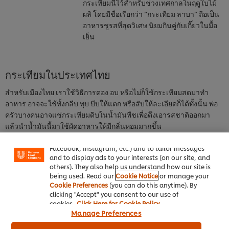
กระเทียมนี้ไว้สำหรับช่วงเทศกาลในฤดูใบไม้
ผลิ โดยมีชื่อเรียกว่า “กระเทียม ลาบา” ถือเป็น
อาหารชูรสที่สุดวิเศษ นิยมกินคู่กับเกี๊ยวในมื้อ
เย็น
กระเทียมในประเทศไทย
สำหรับเมืองไทย เราใช้วิธีการดอง อบ หรือไม่ก็ใช้กระเทียมสดมาทำ
อาหาร อาจจะใช้ทั้งกลีบ ทุบ บีบให้แตก หรือสับให้ละเอียดก็ได้ทั้งนั้น พ่อ
We use cookies (and similar techniques) to improve
ครัวบางคนอาจแช่กระเทียมดิบในน้ำมันพืชเพื่อดึงเอารสชาติออกมา
your experience on our site. Cookies enable you to
แล้วนำน้ำมันนี้มาใช้ผัดอาหารให้มีกลิ่นหอมมากขึ้น
enjoy certain features (like saving your online
"shopping basket"), social sharing functionality (for
ซึ่งความหลากหลายของชนิดกระเทียมนั้น ขึ้นอยู่กับพื้นที่ที่เพาะปลูก โดย
Facebook, Instagram, etc.) and to tailor messages
กระเทียมในแถบเอเชียจะมีรสชาติและกลิ่นที่แรงกว่ากระเทียมที่ปลูกใน
and to display ads to your interests (on our site, and
ตะวันตก โดยเฉพาะกระเทียมไทยนั้นมีกลิ่นแรงมาก แต่สามารถลดกลิ่น
others). They also help us understand how our site is
being used. Read our
Cookie Notice
or manage your
ลงและทำให้มีรสชาติหวานขึ้นได้ตามระยะเวลาที่ปรุงอาหาร คือ ยิ่งปรุง
Cookie Preferences
(you can do this anytime). By
ให้สุกกลิ่นก็จะฉุนน้อยลงรสชาติหวานขึ้น และยังมีผลทำให้ส่งกลิ่นหอม
clicking "Accept" you consent to our use of
ยั่วน้ำลายมากขึ้นด้วย
cookies.
Click Here for Cookie Policy
Manage Preferences
จะเห็นว่ากระเทียมนั้นมีประวัติศาสตร์การนำมาใช้ปรุงอาหารแพร่หลาย