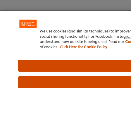
We use cookies (and similar techniques) to improve y
social sharing functionality (for Facebook, Instagram
understand how our site is being used. Read our
Coo
of cookies.
Click Here for Cookie Policy