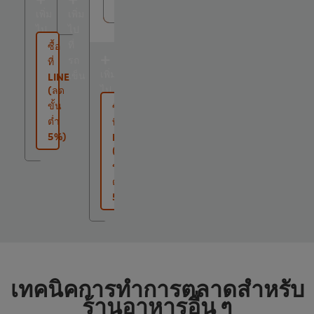
ชิ้น
เพิ่ม
เพิ่ม
ไป
ไป
ที่
ที่
ซื้อ
รถ
รถ
ที่
เพิ่ม
เข็น
เข็น
LINE
ไป
(ลด
ที่
ขั้น
ซื้อ
รถ
ต่ำ
ที่
เข็น
5%)
LINE
(ลด
ขั้น
ต่ำ
5%)
เทคนิคการทำการตลาดสำหรับ
ร้านอาหารอื่น ๆ