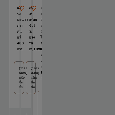
ผง
คน
ผง
รส
อร์
ปรุง
มะนาว
อร่อย
ครบ
ตรา
ชัวร์
รส
คน
ผง
รส
อร์
ปรุง
ไก่
400
รส
ตรา
กรัม
หมู10x800ก
คน
อร์
อร่อย
ชัวร์
(ราคา
(ราคา
(ราคา
(ราคา
800
พิเศษ)
พิเศษ)
พิเศษ)
พิเศษ)
1
แพ็ค
1
แพ็ค
กรัม
ชิ้น
ชิ้น
15
10
ชิ้น
ชิ้น
(ราคา
(ราคา
พิเศษ)
พิเศษ)
1
แพ็ค
ชิ้น
10