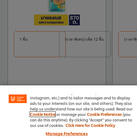
1 ชิ้น
(ราคาพิเศษ) แพ็ค 12 ชิ้น
(ราคาพิเ
We use cookies (and similar techniques) to improve your
experience on our site. Cookies enable you to enjoy
certain features (like saving your online "shopping
basket"), social sharing functionality (for Facebook,
เพิ่มไปที่รถเข็น
Instagram, etc.) and to tailor messages and to display
ads to your interests (on our site, and others). They also
help us understand how our site is being used. Read our
ซื้อที่ LINE (ลดขั้นต่ำ 5%)
Cookie Notice
or manage your
Cookie Preferences
(you
can do this anytime). By clicking "Accept" you consent to
our use of cookies.
Click Here for Cookie Policy
Manage Preferences