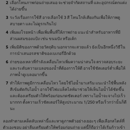
เลือกโทนภาพก่อนถ่ายเสมอ จะช่วยจำกัดสถานที่ และอุปกรณ์ตกแต่ง
ได้ง่ายขึ้น
ระวังเรื่องการใช้สี อาจเลือกใช้ 3 สี โทนใกล้เคียงกันเพื่อให้ภาพดู
สบายตา และไม่ดูรกเกินไป
เพิ่มผงโรยหน้า เพื่อเพิ่มพื้นที่ให้ภาพถ่าย แนะนำสำหรับอาหารที่มี
ส่วนผสมของแป้ง เช่น ขนมปัง หรือเค้ก
เพิ่มมิติของภาพด้วยวัตถุดิบ นอกจากจะสวยแล้ว ยังเป็นอีกหนึ่งวิธีใน
การนำเสนอรสชาติของเบเกอรี่อีกด้วย
ถ่ายของเหลวที่กำลังเคลื่อนไหวเพิ่มความน่าสนใจ ตรวจสอบระยะ
และระดับความเบลอของน้ำที่ต้องการให้ดี อาจใช้ชัตเตอร์ต่ำเพื่อให้
ภาพน้ำดูเบลอมากขึ้น
ทำให้ภาพดูมีการเคลื่อนไหว โดยใช้ไอน้ำมาเสริม แนะนำใช้พื้นหลัง
สีเข้มตัดกับไอน้ำ อาจใช้ไฟแบล็คไลท์มาช่วยให้เห็นไอน้ำได้ชัดขึ้น
และต้องเตรียมตัวให้พร้อมก่อนกดชัตเตอร์ เพราะไอน้ำจะจางไปเร็ว
มากกก ตั้งความเร็วชัตเตอร์ให้สูงประมาณ 1/250 หรือเร็วกว่านั้นก็ดี
นะ
ลองทำตามเคล็ดลับเหล่านี้และหาดูภาพตัวอย่างเยอะๆ เพื่อเลือกสไตล์ที่
ตัวเองชอบ อย่าลืมเตรียมตัวให้พร้อมก่อนถ่าย แค่นี้ก็ถือว่าได้เริ่มก้าวเข้า