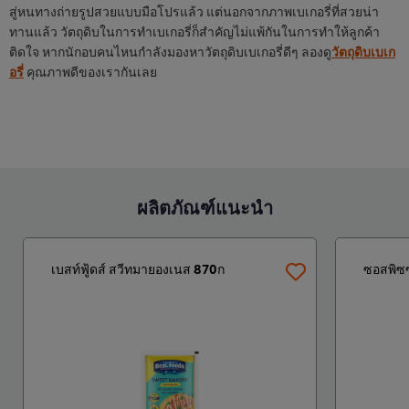
สู่หนทางถ่ายรูปสวยแบบมือโปรแล้ว แต่นอกจากภาพเบเกอรี่ที่สวยน่า
ทานแล้ว วัตถุดิบในการทำเบเกอรี่ก็สำคัญไม่แพ้กันในการทำให้ลูกค้า
ติดใจ หากนักอบคนไหนกำลังมองหาวัตถุดิบเบเกอรี่ดีๆ ลองดู
วัตถุดิบเบเก
อรี่
คุณภาพดีของเรากันเลย
ผลิตภัณฑ์แนะนำ
เบสท์ฟู้ดส์ สวีทมายองเนส 870ก
ซอสพิซซ