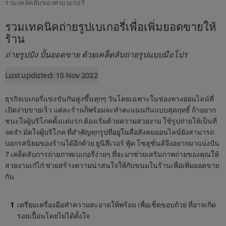
รวมเคล็ดลับของคนเบเกอรี่
รวมเทคนิคถ่ายรูปเบเกอรี่เพื่อเพิ่มยอดขายให้
ร้าน
ถ่ายรูปปัง ปั้นยอดขาย ด้วยเคล็ดลับถ่ายรูปแบบมือโปร
Last updated:
10 Nov 2022
ธุรกิจเบเกอรี่แข่งขันกันสูงขึ้นทุกๆ วันโดยเฉพาะในช่องทางออนไลน์ที่
เปิดง่ายขายเร็ว แต่ละร้านก็พร้อมจะทำคะแนนกันแบบสุดฤทธิ์ ถ้าอยาก
ชนะใจผู้บริโภคตั้งแต่แรก ต้องเริ่มด้วยความสวยงาม ใช้รูปถ่ายให้เป็นที่
จดจำ มัดใจผู้บริโภค ที่สำคัญทุกรูปที่อยู่ในสื่อสังคมออนไลน์ยังสามารถ
บอกรสนิยมของร้านได้อีกด้วย ยูนิลีเวอร์ ฟู้ด โซลูชั่นส์จึงอยากมาแบ่งปัน
7 เคล็ดลับการถ่ายภาพเบเกอรี่ง่ายๆ ที่จะมาช่วยเสริมภาพถ่ายของคุณให้
สวยงามเก๋ไก๋ ช่วยสร้างความน่าสนใจให้กับขนมในร้านเพื่อเพิ่มยอดขาย
กัน
เตรียมเครื่องมือทำความสะอาดให้พร้อม เพื่อเช็ดขอบถ้วย ที่อาจเกิด
รอยเปื้อนโดยไม่ได้ตั้งใจ