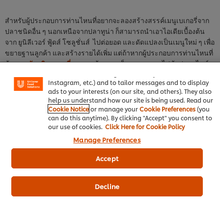
สำหรับผู้ประกอบการท่านไหนที่อยากจะลองสร้างสรรค์เมนูเบเกอรี่จาก
ปลาชนิดอื่น ๆ นอกเหนือจากปลาทูน่า ก็สามารถนำเอาไอเดียเบื้องต้น
จาก ยูนิลีเวอร์ ฟู้ดส์ โซลูชั่นส์ ไปต่อยอด และดัดแปลงเป็นเมนูใหม่ ๆ เพื่อ
We use cookies (and similar techniques) to improve your
ขยายฐานลูกค้า และสร้างรายได้เพิ่ม แต่ถ้าหากผู้ประกอบการท่านไหนที่
experience on our site. Cookies enable you to enjoy
ต้องการ
วัตถุดิบเบเกอรี่
คุณภาพคุ้มราคา ก็สามารถตามไปช้อปออนไลน์
certain features (like saving your online "shopping
ได้กับยูนิลีเวอร์ ฟู้ด โซลูชั่นส์เลย
basket"), social sharing functionality (for Facebook,
Instagram, etc.) and to tailor messages and to display
ads to your interests (on our site, and others). They also
help us understand how our site is being used. Read our
กลับสู่
เคล็ดลับของคนเบเกอรี่
Cookie Notice
or manage your
Cookie Preferences
(you
can do this anytime). By clicking "Accept" you consent to
our use of cookies.
Click Here for Cookie Policy
Manage Preferences
Accept
วัตถุดิบเบเกอรี่คุณภาพ
Decline
เบสท์ฟู้ดส์ สวีทมายองเนส 870ก
ซอสพิซซ