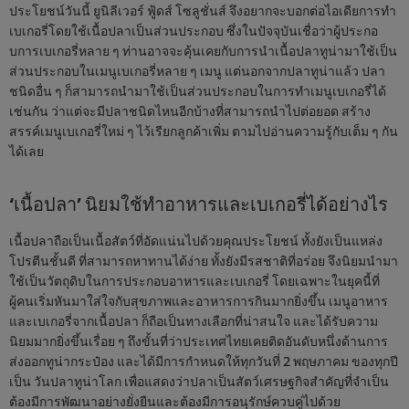
ประโยชน์วันนี้ ยูนิลีเวอร์ ฟู้ดส์ โซลูชั่นส์ จึงอยากจะบอกต่อไอเดียการทำ
เบเกอรี่โดยใช้เนื้อปลาเป็นส่วนประกอบ ซึ่งในปัจจุบันเชื่อว่าผู้ประกอ
บการเบเกอรี่หลาย ๆ ท่านอาจจะคุ้นเคยกับการนำเนื้อปลาทูน่ามาใช้เป็น
ส่วนประกอบในเมนูเบเกอรี่หลาย ๆ เมนู แต่นอกจากปลาทูน่าแล้ว ปลา
ชนิดอื่น ๆ ก็สามารถนำมาใช้เป็นส่วนประกอบในการทำเมนูเบเกอรี่ได้
เช่นกัน ว่าแต่จะมีปลาชนิดไหนอีกบ้างที่สามารถนำไปต่อยอด สร้าง
สรรค์เมนูเบเกอรี่ใหม่ ๆ ไว้เรียกลูกค้าเพิ่ม ตามไปอ่านความรู้กับเต็ม ๆ กัน
ได้เลย
‘เนื้อปลา’ นิยมใช้ทำอาหารและเบเกอรี่ได้อย่างไร
เนื้อปลาถือเป็นเนื้อสัตว์ที่อัดแน่นไปด้วยคุณประโยชน์ ทั้งยังเป็นแหล่ง
โปรตีนชั้นดี ที่สามารถหาทานได้ง่าย ทั้งยังมีรสชาติที่อร่อย จึงนิยมนำมา
ใช้เป็นวัตถุดิบในการประกอบอาหารและเบเกอรี่ โดยเฉพาะในยุคนี้ที่
ผู้คนเริ่มหันมาใส่ใจกับสุขภาพและอาหารการกินมากยิ่งขึ้น เมนูอาหาร
และเบเกอรี่จากเนื้อปลา ก็ถือเป็นทางเลือกที่น่าสนใจ และได้รับความ
นิยมมากยิ่งขึ้นเรื่อย ๆ ถึงขั้นที่ว่าประเทศไทยเคยติดอันดับหนึ่งด้านการ
ส่งออกทูน่ากระป๋อง และได้มีการกำหนดให้ทุกวันที่ 2 พฤษภาคม ของทุกปี
เป็น วันปลาทูน่าโลก เพื่อแสดงว่าปลาเป็นสัตว์เศรษฐกิจสำคัญที่จำเป็น
ต้องมีการพัฒนาอย่างยั่งยืนและต้องมีการอนุรักษ์ควบคู่ไปด้วย