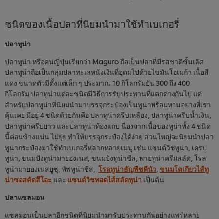
ชนิดของเนื้อปลาที่นิยมนำมาใช้ทำเบเกอรี่
ปลาทูน่า
ปลาทูน่า หรือคนญี่ปุ่นเรียกว่า Maguro ถือเป็นปลาที่มีรสชาติชั้นเลิศ
ปลาทูน่าถือเป็นกลุ่มปลาทะเลหนังเงินที่อุดมไปด้วยไขมันโอเมก้า เนื้อสี
แดง ขนาดตัวมีตั้งแต่เล็ก ๆ ประมาณ 10 กิโลกรัมยัน 300 ถึง 400
กิโลกรัม ปลาทูน่าแต่ละชนิดมีวิธีการรับประทานที่แตกต่างกันไป แต่
สำหรับปลาทูน่าที่นิยมนำมาบรรจุกระป๋องเป็นทูน่าพร้อมทานอย่างที่เรา
คุ้นเคย มีอยู่ 4 ชนิดด้วยกันคือ ปลาทูน่าครีบเหลือง, ปลาทูน่าครีบน้ำเงิน,
ปลาทูน่าครีบยาว และปลาทูน่าท้องแถบ นื่องจากเนื้อของทูน่าทั้ง 4 ชนิด
นี้ค่อนข้างแน่น ไม่ยุ่ย ทำให้บรรจุกระป๋องได้ง่าย ส่วนใหญ่จะนิยมนำปลา
ทูน่ากระป๋องมาใช้ทำเบเกอรี่หลากหลายเมนู เช่น แซนด์วิชทูน่า, เครป
ทูน่า, ขนมปังทูน่ามายองเนส, ขนมปังทูน่าชีส, พายทูน่าครีมสลัด, โรล
ทูน่ามายองเนสยูซุ, พัฟทูน่าชีส,
โรลทูน่าธัญพืชคีนัว
,
ขนมโตเกียวไส้ทู
น่าซอสคัตสึโอะ
และ
แซนด์วิชทอดไส้สลัดทูน่า
เป็นต้น
ปลาแซลมอน
แซลมอนเป็นปลาอีกชนิดที่นิยมนำมารับประทานกันอย่างแพร่หลาย