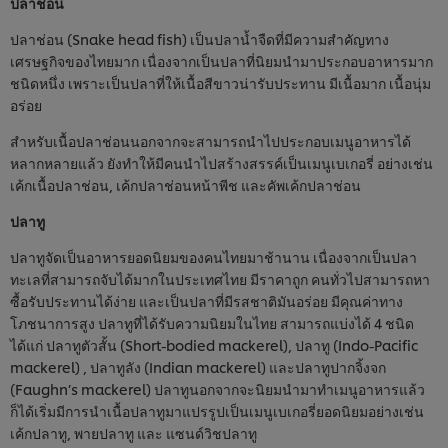
ปลาช่อน
ปลาช่อน (Snake head fish) เป็นปลาน้ำจืดที่มีความสำคัญทาง
เศรษฐกิจของไทยมาก เนื่องจากเป็นปลาที่นิยมนำมาประกอบอาหารมาก
ชนิดหนึ่ง เพราะเป็นปลาที่ให้เนื้อสีขาวน่ารับประทาน มีเนื้อมาก เนื้อนุ่ม
อร่อย
สำหรับเนื้อปลาช่อนนอกจากจะสามารถนำไปประกอบเมนูอาหารได้
หลากหลายแล้ว ยังทำให้มีคนนำไปสร้างสรรค์เป็นเมนูเบเกอรี่ อย่างเช่น
เค้กเนื้อปลาช่อน, เค้กปลาช่อนหน้าพีช และคัพเค้กปลาช่อน
ปลาทู
ปลาทูจัดเป็นอาหารยอดนิยมของคนไทยมาช้านาน เนื่องจากเป็นปลา
ทะเลที่สามารถจับได้มากในประเทศไทย มีราคาถูก คนทั่วไปสามารถหา
ซื้อรับประทานได้ง่าย และเป็นปลาที่มีรสชาติมันอร่อย มีคุณค่าทาง
โภชนาการสูง ปลาทูที่ได้รับความนิยมในไทย สามารถแบ่งได้ 4 ชนิด
ได้แก่ ปลาทูตัวสั้น (Short-bodied mackerel), ปลาทู (Indo-Pacific
mackerel) , ปลาทูลัง (Indian mackerel) และปลาทูปากจิ้งจก
(Faughn’s mackerel) ปลาทูนอกจากจะนิยมนำมาทำเมนูอาหารแล้ว
ก็ได้เริ่มมีการนำเนื้อปลาทูมาแปรรูปเป็นเมนูเบเกอรี่ยอดนิยมอย่างเช่น
เค้กปลาทู, พายปลาทู และ แซนด์วิชปลาทู