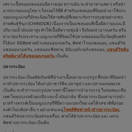
เพราะเนื้อของแซลมอนมีความนุ่ม หวานมัน จะนำมาทานสด ๆ หรือนำ
มาประกอบเมนูไหน ๆ ก็อร่อยไร้ที่ติ สำหรับแซลมอนที่นิยมนำมาใช้ประ
กอบเมนูเบเกอรี่มักจะนิยมใช้สายพันธุ์ที่เหมาะกับการปรุงสุกอย่างเช่น
สายพันธุ์ชินุก (CHINOOK) เนื่องจากเป็นแซลมอนที่เนื้อมีความแน่น มี
ปริมาณน้ำมันปลาสูง ทำให้เนื้อมีความชุ่มฉ่ำ จึงนิยมนำมารมควัน หรือ
ย่าง ก่อนรับประทาน เมนูเบเกอรี่ที่นิยมใช้ปลาแซลมอนเป็นวัตถุดิบหลัก
ก็ได้แก่ มินิพิซซ่าหน้าแซลมอนรมควัน, พิซซ่าโรลแซลมอน, แซนด์วิช
แซลมอนรมควัน, แซลมอนชีสพาย, มินิเบอร์เกอร์แซลมอน,
แซนด์วิชต้น
คริสต์มาสไส้แซลมอนรมควัน
เป็นต้น
ปลากระป๋อง
ปลากระป๋อง เป็นผลิตภัณฑ์ที่นำเอาเนื้อปลามาแปรรูป ซึ่งปลาที่นิยมนำ
มาทำปลากระป๋อง ได้แก่ ปลาซาร์ดีน ปลาทูน่า และปลาแมกเคอเรล
เป็นต้น จะทำการแปรรูปปลาเหล่านี้โดยการนำมาบรรจุ ในซอสมะเขือ
เทศ โดยปรุงรสด้วยเกลือ และน้ำมันปาล์ม ซึ่งปลากระป๋องสามารถนำ
มาสร้างสรรค์เป็นเมนูเบเกอรี่ที่มีความแปลกใหม่ แต่ได้รสชาติที่อร่อย
ลงตัวไม่แพ้ปลาอื่น ๆ อย่างเช่นเมนู
โทสต์พิซซ่าหน้ายำปลากระป๋อง
,
แซนด์วิชปลากระป๋องทรงเครื่อง, พายไส้ยำปลากระป๋อง และ เครป
พิซซ่าปลากระป๋อง เป็นต้น