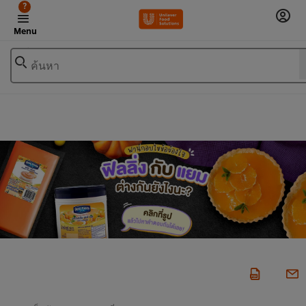
?
Menu
ค้นหา