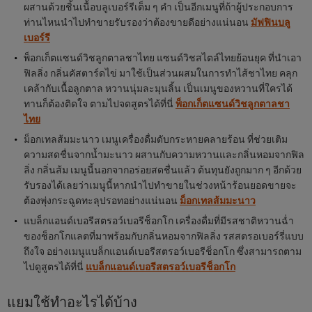
ผสานด้วยชิ้นเนื้อบลูเบอร์รีเต็ม ๆ คำ เป็นอีกเมนูที่ถ้าผู้ประกอบการ
ท่านไหนนำไปทำขายรับรองว่าต้องขายดีอย่างแน่นอน
มัฟฟินบลู
เบอร์รี
พ็อกเก็ตแซนด์วิชลูกตาลชาไทย แซนด์วิชสไตล์ไทยย้อนยุค ที่นำเอา
ฟิลลิ่ง กลิ่นคัสตาร์ดไข่ มาใช้เป็นส่วนผสมในการทำไส้ชาไทย คลุก
เคล้ากับเนื้อลูกตาล หวานนุ่มละมุนลิ้น เป็นเมนูของหวานที่ใครได้
ทานก็ต้องติดใจ ตามไปจดสูตรได้ที่นี่
พ็อกเก็ตแซนด์วิชลูกตาลชา
ไทย
ม็อกเทลส้มมะนาว เมนูเครื่องดื่มดับกระหายคลายร้อน ที่ช่วยเติม
ความสดชื่นจากน้ำมะนาว ผสานกับความหวานและกลิ่นหอมจากฟิล
ลิ่ง กลิ่นส้ม เมนูนี้นอกจากอร่อยสดชื่นแล้ว ต้นทุนยังถูกมาก ๆ อีกด้วย
รับรองได้เลยว่าเมนูนี้หากนำไปทำขายในช่วงหน้าร้อนยอดขายจะ
ต้องพุ่งกระฉูดทะลุปรอทอย่างแน่นอน
ม็อกเทลส้มมะนาว
แบล็กแอนด์เบอรีสตรอว์เบอรีช็อกโก เครื่องดื่มที่มีรสชาติหวานฉ่ำ
ของช็อกโกแลตที่มาพร้อมกับกลิ่นหอมจากฟิลลิ่ง รสสตรอเบอร์รี่แบบ
ถึงใจ อย่างเมนูแบล็กแอนด์เบอรีสตรอว์เบอรีช็อกโก ซึ่งสามารถตาม
ไปดูสูตรได้ที่นี่
แบล็กแอนด์เบอรีสตรอว์เบอรีช็อกโก
แยมใช้ทำอะไรได้บ้าง