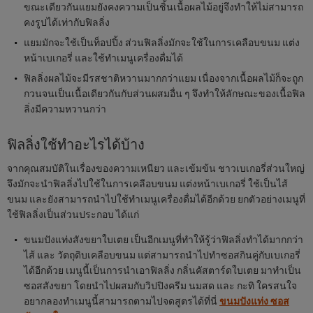
ขณะเดียวกันแยมยังคงความเป็นชิ้นเนื้อผลไม้อยู่จึงทำให้ไม่สามารถ
คงรูปได้เท่ากับฟิลลิ่ง
แยมมักจะใช้เป็นท็อปปิ้ง ส่วนฟิลลิ่งมักจะใช้ในการเคลือบขนม แต่ง
หน้าเบเกอรี่ และใช้ทำเมนูเครื่องดื่มได้
ฟิลลิ่งผลไม้จะมีรสชาติหวานมากกว่าแยม เนื่องจากเนื้อผลไม้ก็จะถูก
กวนจนเป็นเนื้อเดียวกันกับส่วนผสมอื่น ๆ จึงทำให้ลักษณะของเนื้อฟิล
ลิ่งมีความหวานกว่า
ฟิลลิ่งใช้ทำอะไรได้บ้าง
จากคุณสมบัติในเรื่องของความเหนียว และเข้มข้น ชาวเบเกอรี่ส่วนใหญ่
จึงมักจะนำฟิลลิ่งไปใช้ในการเคลือบขนม แต่งหน้าเบเกอรี่ ใช้เป็นไส้
ขนม และยังสามารถนำไปใช้ทำเมนูเครื่องดื่มได้อีกด้วย ยกตัวอย่างเมนูที่
ใช้ฟิลลิ่งเป็นส่วนประกอบ ได้แก่
ขนมปังแท่งสังขยาใบเตย เป็นอีกเมนูที่ทำให้รู้ว่าฟิลลิ่งทำได้มากกว่า
ไส้ และ วัตถุดิบเคลือบขนม แต่สามารถนำไปทำซอสกินคู่กับเบเกอรี่
ได้อีกด้วย เมนูนี้เป็นการนำเอาฟิลลิ่ง กลิ่นคัสตาร์ดใบเตย มาทำเป็น
ซอสสังขยา โดยนำไปผสมกับวิปปิงครีม นมสด และ กะทิ ใครสนใจ
อยากลองทำเมนูนี้สามารถตามไปจดสูตรได้ที่นี่
ขนมปังแท่ง ซอส