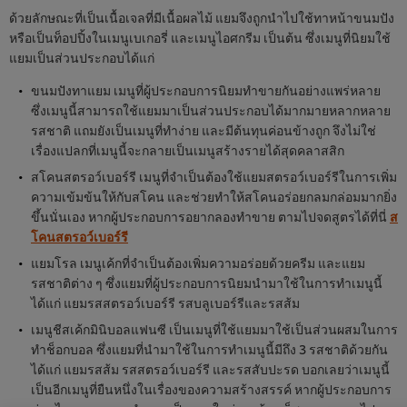
ด้วยลักษณะที่เป็นเนื้อเจลที่มีเนื้อผลไม้ แยมจึงถูกนำไปใช้ทาหน้าขนมปัง
หรือเป็นท็อปปิ้งในเมนูเบเกอรี่ และเมนูไอศกรีม เป็นต้น ซึ่งเมนูที่นิยมใช้
แยมเป็นส่วนประกอบได้แก่
ขนมปังทาแยม เมนูที่ผู้ประกอบการนิยมทำขายกันอย่างแพร่หลาย
ซึ่งเมนูนี้สามารถใช้แยมมาเป็นส่วนประกอบได้มากมายหลากหลาย
รสชาติ แถมยังเป็นเมนูที่ทำง่าย และมีต้นทุนค่อนข้างถูก จึงไม่ใช่
เรื่องแปลกที่เมนูนี้จะกลายเป็นเมนูสร้างรายได้สุดคลาสสิก
สโคนสตรอว์เบอร์รี เมนูที่จำเป็นต้องใช้แยมสตรอว์เบอร์รีในการเพิ่ม
ความเข้มข้นให้กับสโคน และช่วยทำให้สโคนอร่อยกลมกล่อมมากยิ่ง
ขึ้นนั่นเอง หากผู้ประกอบการอยากลองทำขาย ตามไปจดสูตรได้ที่นี่
ส
โคนสตรอว์เบอร์รี
แยมโรล เมนูเค้กที่จำเป็นต้องเพิ่มความอร่อยด้วยครีม และแยม
รสชาติต่าง ๆ ซึ่งแยมที่ผู้ประกอบการนิยมนำมาใช้ในการทำเมนูนี้
ได้แก่ แยมรสสตรอว์เบอร์รี รสบลูเบอร์รีและรสส้ม
เมนูชีสเค้กมินิบอลแฟนซี เป็นเมนูที่ใช้แยมมาใช้เป็นส่วนผสมในการ
ทำช็อกบอล ซึ่งแยมที่นำมาใช้ในการทำเมนูนี้มีถึง 3 รสชาติด้วยกัน
ได้แก่ แยมรสส้ม รสสตรอว์เบอร์รี และรสสับปะรด บอกเลยว่าเมนูนี้
เป็นอีกเมนูที่ยืนหนึ่งในเรื่องของความสร้างสรรค์ หากผู้ประกอบการ
We use cookies (and similar techniques) to improve your
experience on our site. Cookies enable you to enjoy