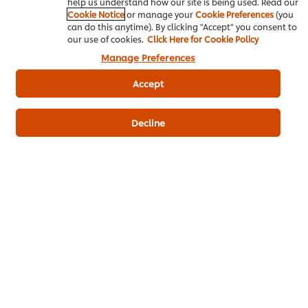
help us understand how our site is being used. Read our
Cookie Notice
or manage your
Cookie Preferences
(you
can do this anytime). By clicking "Accept" you consent to
our use of cookies.
Click Here for Cookie Policy
Manage Preferences
Accept
เมนูยอดนิยมอื่นๆ ในประเภทนี้
Decline
น้ำมะนาวปั่นเกล็ด
ชามะนาว
กล้วยปั่น
หิมะหลากสี
ไม่มี
คะแนน
คะแนน
การ
เฉลี่ย