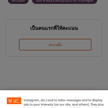
เครื่องดื่ม
แอล ซี ฟิลลิ่ง สตรอเบอร์รี่ ตราเบสท์ฟู้ดส์
เป็นคนแรกที่ให้คะแนน
ส่งเรตติ้ง
We use cookies (and similar techniques) to improve your
experience on our site. Cookies enable you to enjoy
certain features (like saving your online "shopping
ดาวน์โหลดเป็นไฟล์ PDF
อีเมล
basket"), social sharing functionality (for Facebook,
Instagram, etc.) and to tailor messages and to display
ads to your interests (on our site, and others). They also