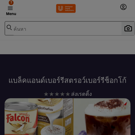
?
Menu
ค้นหา
เพิ่มในรายการโปรด
แบล็คแอนด์เบอร์รีสตรอว์เบอร์รีช็อกโก้
ไม่มี
ส่งเรตติ้ง
การ
ให้
คะแนน
สำหรับ
recipe