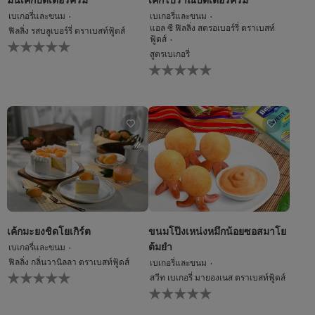
เบเกอรี่และขนม
เบเกอรี่และขนม
แอล ซี ฟิลลิ่ง สตรอเบอร์รี่ ตราเบสท์
ฟิลลิ่ง รสบลูเบอร์รี่ ตราเบสท์ฟู้ดส์
ฟู้ดส์
ไม่มี
การ
สูตรเบเกอรี่
ไม่มี
ให้
การ
คะแนน
ให้
สำหรับ
คะแนน
recipe
สำหรับ
นี้
recipe
นี้
เค้กมะยงชิดโยเกิร์ต
ขนมโป๊งเหน่งหมึกน้อยซอสมาโย
ต้มยำ
เบเกอรี่และขนม
ฟิลลิ่ง กลิ่นวานิลลา ตราเบสท์ฟู้ดส์
เบเกอรี่และขนม
ไม่มี
สวีท เบเกอรี่ มายองเนส ตราเบสท์ฟู้ดส์
การ
ไม่มี
ให้
การ
คะแนน
ให้