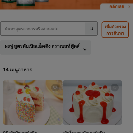
เพิ่มตัวกรอง
การค้นหา
ผงฟู สูตรดับเบิลแอ็คติง ตราเบสท์ฟู้ดส์
14
เมนูอาหาร
มินิเค้กบัตเตอร์ครีม
เค้กโบราณบัตเตอร์ครีม