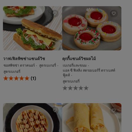
สำหรับ
คะแนน
recipe
สำหรับ
นี้
recipe
นี้
วาฟเฟิลพิซซ่าแซนด์วิช
คุกกี้แซนด์วิชผลไม้
ซอสพิซซ่า ตราคนอร์
สูตรเบเกอรี่
เบเกอรี่และขนม
แอล ซี ฟิลลิ่ง สตรอเบอร์รี่ ตราเบสท์
สูตรเบเกอรี่
ฟู้ดส์
คะแนน
(1)
เฉลี่ย
สูตรเบเกอรี่
ไม่มี
ของ
การ
วาฟเฟิล
ให้
พิซซ่า
คะแนน
แซนด์วิช
สำหรับ
นี้
recipe
คือ
นี้
5.0
จาก
5