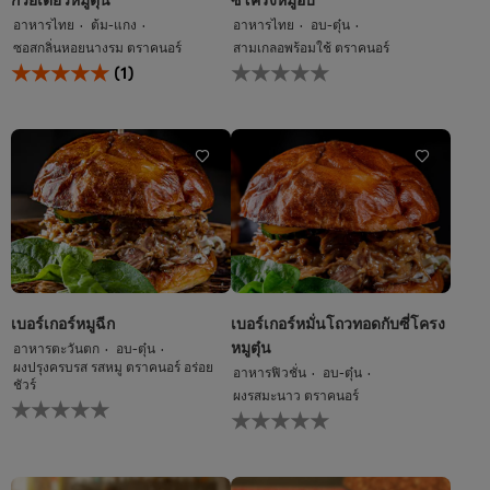
อาหารไทย
ต้ม-แกง
อาหารไทย
อบ-ตุ๋น
ซอสกลิ่นหอยนางรม ตราคนอร์
สามเกลอพร้อมใช้ ตราคนอร์
คะแนน
ไม่มี
(1)
เฉลี่ย
การ
ของ
ให้
ก๋วยเตี๋ยว
คะแนน
หมู
สำหรับ
ตุ๋น
recipe
นี้
นี้
คือ
5.0
จาก
5
จาก
คะแนน
1
เบอร์เกอร์หมูฉีก
เบอร์เกอร์หมั่นโถวทอดกับซี่โครง
หมูตุ๋น
อาหารตะวันตก
อบ-ตุ๋น
ผงปรุงครบรส รสหมู ตราคนอร์ อร่อย
อาหารฟิวชั่น
อบ-ตุ๋น
ชัวร์
ผงรสมะนาว ตราคนอร์
ไม่มี
ไม่มี
การ
การ
ให้
ให้
คะแนน
คะแนน
สำหรับ
สำหรับ