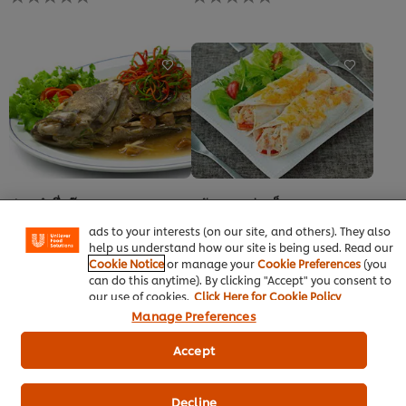
การ
การ
ให้
ให้
คะแนน
คะแนน
สำหรับ
สำหรับ
recipe
recipe
นี้
นี้
We use cookies (and similar techniques) to improve your
experience on our site. Cookies enable you to enjoy
certain features (like saving your online "shopping
basket"), social sharing functionality (for Facebook,
ปลาเก๋านึ่งบ๊วย
สลัดแฮมทูน่าแร็บ
Instagram, etc.) and to tailor messages and to display
อาหารเอเชีย
อบ-ตุ๋น
อาหารตะวันตก
อบ-ตุ๋น
ads to your interests (on our site, and others). They also
ผงปรุงครบรส รสไก่ ตราคนอร์ อร่อย
สวีท เบเกอรี่ มายองเนส ตราเบสท์ฟู้ดส์
help us understand how our site is being used. Read our
ชัวร์
ไม่มี
Cookie Notice
or manage your
Cookie Preferences
(you
ไม่มี
การ
can do this anytime). By clicking "Accept" you consent to
การ
ให้
our use of cookies.
Click Here for Cookie Policy
ให้
คะแนน
คะแนน
Manage Preferences
สำหรับ
สำหรับ
recipe
recipe
Accept
นี้
นี้
Decline