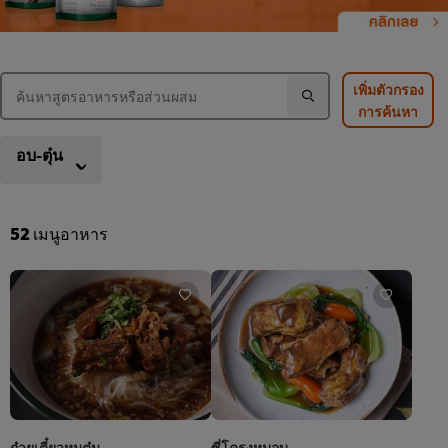
เพิ่มตัวกรอง
การค้นหา
อบ-ตุ๋น
52
เมนูอาหาร
ก๋วยเตี๋ยวหมูตุ๋น
ซี่โครงหมูอบ