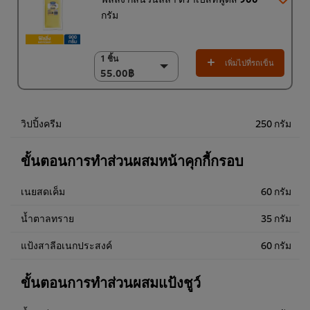
กรัม
1 ชิ้น
1 ชิ้น
เพิ่มไปที่รถเข็น
55.00฿
55.00฿
(ราคาพิเศษ) แพ็ค 9
ชิ้น
468.00฿
วิปปิ้งครีม
250 กรัม
ขั้นตอนการทำส่วนผสมหน้าคุกกี้กรอบ
เนยสดเค็ม
60 กรัม
น้ำตาลทราย
35 กรัม
แป้งสาลีอเนกประสงค์
60 กรัม
ขั้นตอนการทำส่วนผสมแป้งชูว์