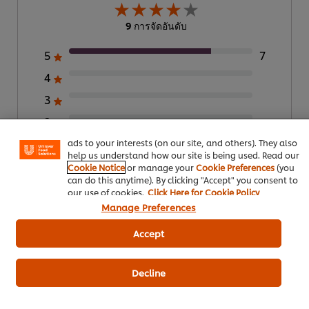
9 การจัดอันดับ
5
7
4
We use cookies (and similar techniques) to improve your
experience on our site. Cookies enable you to enjoy
3
certain features (like saving your online "shopping
basket"), social sharing functionality (for Facebook,
2
Instagram, etc.) and to tailor messages and to display
1
2
ads to your interests (on our site, and others). They also
help us understand how our site is being used. Read our
Cookie Notice
or manage your
Cookie Preferences
(you
can do this anytime). By clicking "Accept" you consent to
ส่งเรตติ้ง
our use of cookies.
Click Here for Cookie Policy
Manage Preferences
Accept
Decline
ดาวน์โหลดเป็นไฟล์ PDF
อีเมล