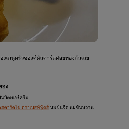
ดของเมนูครัวซองต์คัสตาร์ดฝอยทองกันเลย
ทอง
ป็นบัตเตอร์ครีม
นคัสตาร์ดไข่ ตราเบสท์ฟู้ดส์
นมข้นจืด นมข้นหวาน