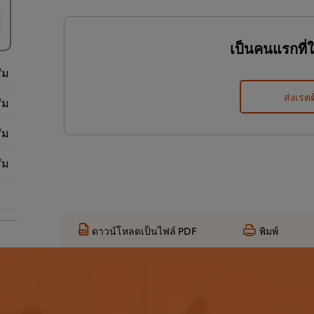
เป็นคนแรกที่
ัม
ส่งเรตต
ัม
ัม
ัม
ดาวน์โหลดเป็นไฟล์ PDF
พิมพ์