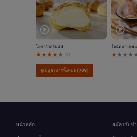
โอซาก้าครีมพัฟ
โดนัทมายองเนส
คะแนน
คะแนน
(9)
เฉลี่ย
เฉลี่ย
ของ
ของ
โอ
โดนัท
ดูเมนูอาหารทั้งหมด (709)
ซาก้
มา
า
ยอง
ครีม
เนส
พัฟ
ไข่
นี้
กุ้ง
คือ
นี้
4.1
คือ
จาก
1.0
5
จาก
หน้าหลัก
จาก
5
สมัครรับข่
คะแนน
จาก
9
คะแนน