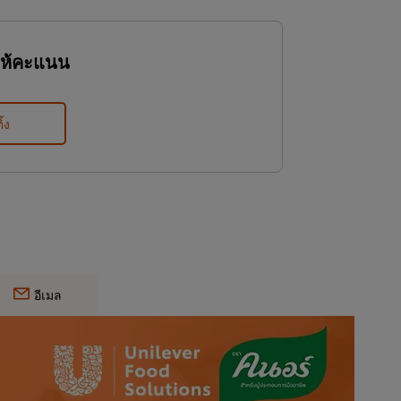
ให้คะแนน
ิ้ง
อีเมล