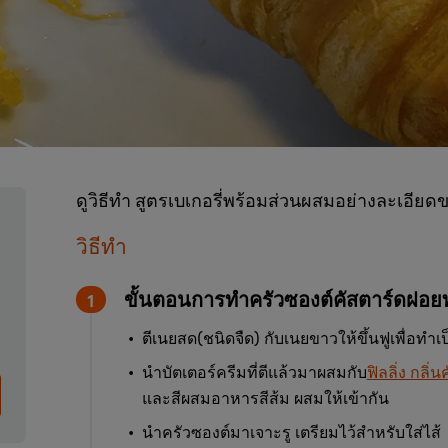
ดูวิธีทำ สูตรเบเกอรี่พร้อมส่วนผสมอย่างละเอีย
วิธีทำ
ขั้นตอนการทำครัวซองต์คัสตาร์ดฝอย
ตีเนยสด(ชนิดจืด) กับเนยขาวให้ขึ้นฟูเพื่อทำเ
นำบัตเตอร์ครีมที่ตีแล้วมาผสมกับ
ฟิลลิ่ง กลิ่
และสีผสมอาหารสีส้ม ผสมให้เข้ากัน
นำครัวซองต์มาเจาะรู เตรียมไว้สำหรับใส่ไส้