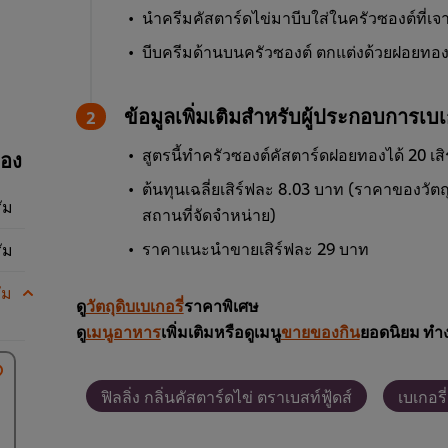
นำครีมคัสตาร์ดไข่มาบีบใส่ในครัวซองต์ที่เจา
บีบครีมด้านบนครัวซองต์ ตกแต่งด้วยฝอยทอ
ข้อมูลเพิ่มเติมสำหรับผู้ประกอบการเบเก
สูตรนี้ทำครัวซองต์คัสตาร์ดฝอยทองได้ 20 เสิ
ทอง
ต้นทุนเฉลี่ยเสิร์ฟละ 8.03 บาท (ราคาของวัตถุ
ัม
สถานที่จัดจำหน่าย)
ราคาแนะนำขายเสิร์ฟละ 29 บาท
ัม
ัม
ดู
วัตถุดิบเบเกอรี่
ราคาพิเศษ
ดู
เมนูอาหาร
เพิ่มเติมหรือดูเมนู
ขายของกิน
ยอดนิยม ทำง
ฟิลลิ่ง กลิ่นคัสตาร์ดไข่ ตราเบสท์ฟู้ดส์
เบเกอร