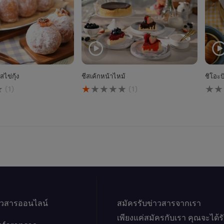
ไข่กุ้ง
ชีสเค้กหน้าไหม้
ชิโอะป
คะแนน
ไม่มี
(1)
(1)
เฉลี่ย
การ
ของ
ให้
ชีส
คะแ
เค้ก
สำหร
หน้า
reci
ไหม้
นี้
นี้
คือ
1.0
จาก
5
จาก
าวสารออนไลน์
คะแนน
สมัครรับข่าวสารจากเรา
1
เพียงแค่สมัครกับเรา คุณจะได้