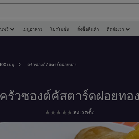
ยนฟรี
เมนูอาหาร
โปรโมชั่น
สั่งซื้อสินค้า
ติดต่อเรา
ครัวซองต์คัสตาร์ดฝอยทอง
400 เมนู
ครัวซองต์คัสตาร์ดฝอยทอ
ไม่มี
ส่งเรตติ้ง
การ
ให้
คะแนน