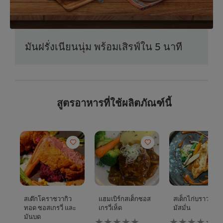
มันฝรั่งเนียนนุ่ม พร้อมเสิรฟ์ใน 5 นาที
สูตรอาหารที่ใช้ผลิตภัณฑ์นี้
สเต๊กโคราชวากิว
แฮมเบิร์กสเต็กซอส
สเต็กไก่บราวน์ซอ
ทอด ซอสเกรวี่ และ
เกรวี่เห็ด
มัสมั่น
มันบด
ไม่มี
ไม่มี