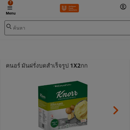
?
Menu
ค้นหา
คนอร์ มันฝรั่งบดสำเร็จรูป 1X2กก