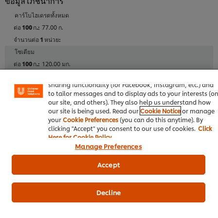
ข้อมูลโภชนาการ
คาร์โบไฮเดรตทั้งหมด
77.00 ก.
โซเดียม
We use cookies (and similar techniques) to improve your
120.00 มก.
experience on our site. Cookies enable you to enjoy certai
features (like saving your online "shopping basket"), socia
sharing functionality (for Facebook, Instagram, etc.) and
โปรตีน
to tailor messages and to display ads to your interests (o
67.00 ก.
our site, and others). They also help us understand how
our site is being used. Read our
Cookie Notice
or manage
your
Cookie Preferences
(you can do this anytime). By
ใยอาหาร
clicking "Accept" you consent to our use of cookies.
Click
3.00 ก.
Here for Cookie Policy
Manage Preferences
ไขมันทั้งหมด
Accept
1.00 ก.
Decline
ไขมันอิ่มตัว
1.000 ก.