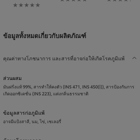
ไม่มี
การ
การ
การ
ให้
ให้
ให้
คะแนน
คะแนน
คะแนน
สำหรับ
สำหรับ
สำหรับ
recipe
recipe
recipe
นี้
นี้
ข้อมูลทั้งหมดเกี่ยวกับผลิตภัณฑ์
นี้
คุณค่าทางโภชนาการ และสารที่อาจก่อให้เกิดโรคภูมิแพ้
ส่วนผสม
มันฝรั่งแท้ 99%, สารทำให้คงตัว (INS 471, INS 450(i)), สารป้องกันการ
เกิดออกซิเดชั่น (INS 223), แต่งกลิ่นธรรมชาติ
ข้อมูลสารก่อภูมิแพ้
อาจมีแป้งสาลี, นม, ไข่, เซเลอรี่