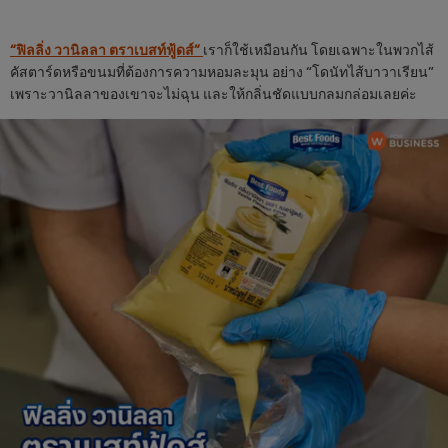
“ฟิลลิ่ง วานิลลา ตราเบสท์ฟู้ดส์”
เราก็ใช้เหมือนกัน โดยเฉพาะในพวกไส้
คัสตาร์ดหรือขนมที่ต้องการความหอมละมุน อย่าง “โดนัทไส้บาวาเรียน”
เพราะวานิลลาของเขาจะไม่ฉุน และให้กลิ่นชัดแบบกลมกล่อมเลยค่ะ