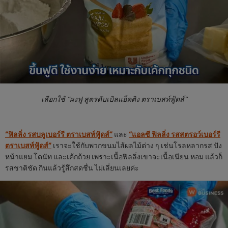
เลือกใช้ “ผงฟู สูตรดับเบิลแอ็คติง ตราเบสท์ฟู้ดส์”
“ฟิลลิ่ง รสบลูเบอร์รี ตราเบสท์ฟู้ดส์”
และ
“แอลซี ฟิลลิ่ง รสสตรอว์เบอร์รี
ตราเบสท์ฟู้ดส์”
เราจะใช้กับพวกขนมไส้ผลไม้ต่าง ๆ เช่นโรลหลากรส ปัง
หน้าแยม โดนัท และเค้กถ้วย เพราะเนื้อฟิลลิ่งเขาจะเนื้อเนียน หอม แล้วก็
รสชาติชัด กินแล้วรู้สึกสดชื่น ไม่เลี่ยนเลยค่ะ