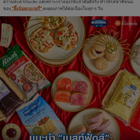
ความสะดวกนะคะ แต่เพราะเราลองใช้แล้วคือดีจริง ทำให้รสชาติขนม
ของ
“ผึ้งน้อยเบเกอรี่”
คงคุณภาพได้ต่อเนื่องในทุก ๆ วัน