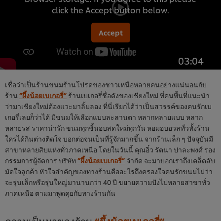
click the Accept button below.
Accept
03:04
เชื่อว่าเป็นร้านขนมร้านโปรดของชาวเหนือหลายคนอย่างแน่นอนกับ
ร้าน
“ผึ้งน้อยเบเกอรี่”
ร้านเบเกอรี่ชื่อดังของเชียงใหม่ ที่คนพื้นที่แนะนำ
ว่ามาเชียงใหม่ต้องแวะมาลิ้มลอง ที่นี่เรียกได้ว่าเป็นสวรรค์ของคนรักเบ
เกอรี่เลยก็ว่าได้ มีขนมให้เลือกแบบละลานตา หลากหลายแบบ หลาก
หลายรส ราคาน่ารัก ขนมทุกชิ้นอบสดใหม่ทุกวัน หอมอบอวลทั่วทั้งร้าน
ใครได้กินต่างติดใจ บอกต่อจนเป็นที่รู้จักมากขึ้น จากร้านเล็ก ๆ ปัจจุบันมี
สาขาหลายสิบแห่งทั่วภาคเหนือ โดยในวันนี้ คุณอิ๋ว รัตนา ปาละพงศ์ รอง
กรรมการผู้จัดการ บริษัท
“ผึ้งน้อยเบเกอรี่”
จำกัด จะมาบอกเราถึงเคล็ดลับ
มัดใจลูกค้า หัวใจสำคัญของทางร้านคืออะไรถึงครองใจคนรักขนมไม่ว่า
จะรุ่นเล็กหรือรุ่นใหญ่มานานกว่า 40 ปี ขยายความปังไปหลายสาขาทั่ว
ภาคเหนือ ตามมาพูดคุยกับทางร้านกัน
ความเป็นมาของร้าน
“ผึ้งน้อยเบเกอรี่”