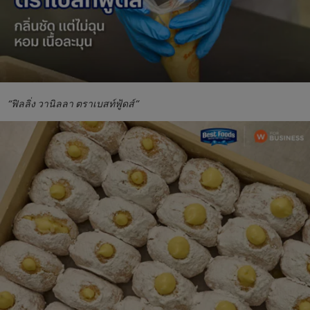
“ฟิลลิ่ง วานิลลา ตราเบสท์ฟู้ดส์”