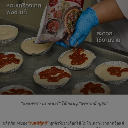
“ซอสพิซซ่า ตราคนอร์” ใช้กับเมนู “พิซซ่าหน้าปูอัด”
ผลิตภัณฑ์ของ
“เบสท์ฟู้ดส์”
ทุกตัวที่เราเลือกใช้ ไม่ใช่เพราะราคาหรือแค่