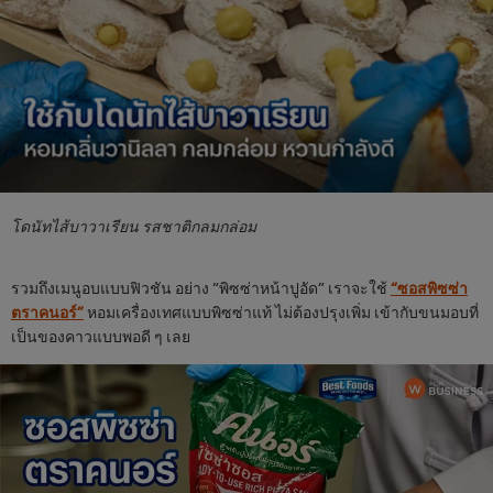
โดนัทไส้บาวาเรียน รสชาติกลมกล่อม
รวมถึงเมนูอบแบบฟิวชัน อย่าง “พิซซ่าหน้าปูอัด” เราจะใช้
“ซอสพิซซ่า
ตราคนอร์”
หอมเครื่องเทศแบบพิซซ่าแท้ ไม่ต้องปรุงเพิ่ม เข้ากับขนมอบที่
เป็นของคาวแบบพอดี ๆ เลย