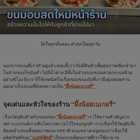
ใส่ใจทุกขั้นตอน ทำสดใหม่ทุกวัน
นอกจากขนมที่เราทำอยู่แล้ว ตอนนี้เราเริ่มมีสินค้าเพื่อสุขภาพเพิ่มเข้ามา
ในส่วนของไขมันต่ำ ไม่มีน้ำตาล มีทั้งในส่วนของขนมตามกระแสด้วย
อย่างชิโอะปัง เราก็ใช้เทคนิคในเรื่องของขนมปังที่เรามีอยู่ ผสมผสาน
ออกมาเป็นขนมที่ยังคงความเป็น
“ผึ้งน้อยเบเกอรี่”
จุดเด่นและหัวใจของร้าน
“ผึ้งน้อยเบเกอรี่”
เรื่องวัตถุดิบสำหรับขนมของ
“ผึ้งน้อยเบเกอรี่”
เราให้ความสำคัญมาก
เพราะแบรนด์เราเติบโตจากความไว้ใจของลูกค้า การเลือกใช้วัตถุดิบจึง
ต้องสม่ำเสมอทั้งคุณภาพและรสชาติ ขนมหลายเมนูของเราเลือกใช้
ผลิตภัณฑ์ของ
“เบสท์ฟู้ดส์”
เป็นแบรนด์คุณภาพที่เราใช้มานาน