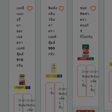
เอสอี
ฟิลลิ่ง
ซอส
เบเก
กลิ่น
พิซซ่า
อรี่
วนิล
ตรา
มา
ลา
คนอร์
ยอง
ตรา
1
เนส
เบสท์
กิโลกรัม
ตรา
ฟู้ดส์
เบสท์
900
ฟู้ดส์
กรัม
910
กรัม
(ราคา
(ราคา
พิเศษ)
พิเศษ)
1
แพ็ค
ชิ้น
9
1
(ราคา
ชิ้น
ชิ้น
พิเศษ)
แพ็ค
(ราคา
(ราคา
9
พิเศษ)
พิเศษ)
ชิ้น
1
แพ็ค