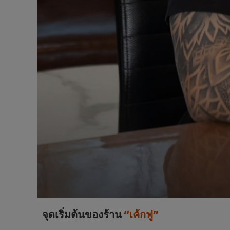
จุดเริ่มต้นของร้าน
“เค้กฟู”