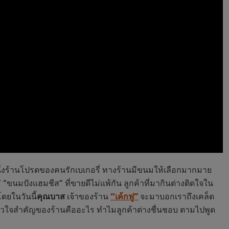
หนึ่งร้านโปรดของคนรักเบเกอรี่ ทางร้านมีขนมให้เลือกมากมาย
” “ขนมปังแฮมชีส” ที่ขายดีไม่แพ้กัน ลูกค้าที่มากินต่างติดใจใน
ดยในวันนี้
คุณบาส
เจ้าของร้าน
“เค้กฟู”
จะมาบอกเราถึงเคล็ด
หัวใจสำคัญของร้านคืออะไร ทำไมลูกค้าต่างชื่นชอบ ตามไปพูด