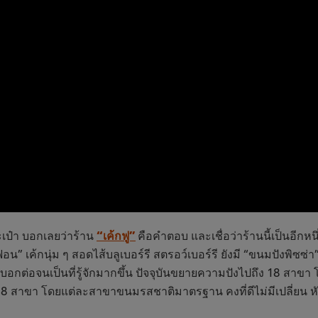
๋า บอกเลยว่าร้าน
“เค้กฟู”
คือคำตอบ และเชื่อว่าร้านนี้เป็นอีก
” เค้กนุ่ม ๆ สอดไส้บลูเบอร์รี สตรอว์เบอร์รี ยังมี “ขนมปังพิซซ่า
บอกต่อจนเป็นที่รู้จักมากขึ้น ปัจจุบันขยายความปังไปถึง 18 สาขา โ
ง 18 สาขา โดยแต่ละสาขาขนมรสชาติมาตรฐาน คงที่ดีไม่มีเปลี่ยน 