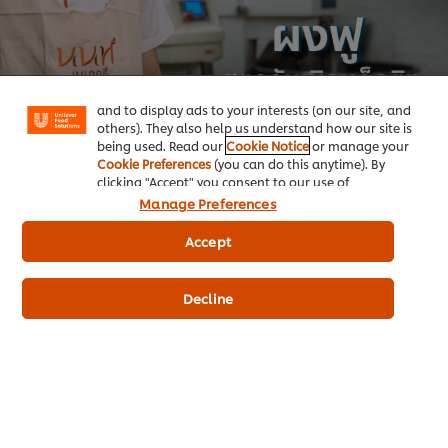
We use cookies (and similar techniques) to improve
your experience on our site. Cookies enable you to
enjoy certain features (like saving your online
"shopping basket"), social sharing functionality (for
Facebook, Instagram, etc.) and to tailor messages
and to display ads to your interests (on our site, and
others). They also help us understand how our site is
being used. Read our
Cookie Notice
or manage your
Cookie Preferences
(you can do this anytime). By
clicking "Accept" you consent to our use of
cookies.
Click Here for Cookie Policy
Manage Preferences
Accept
Decline
“
ซอสพิซซ่า
ตราคนอร์” เข้มข้น กลมกล่อม