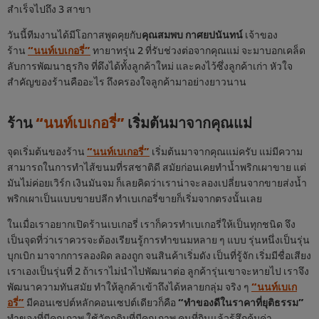
สำเร็จไปถึง 3 สาขา
วันนี้ทีมงานได้มีโอกาสพูดคุยกับ
คุณสมพบ กาศยปนันทน์
เจ้าของ
ร้าน
“นนท์เบเกอรี่”
ทายาทรุ่น 2 ที่รับช่วงต่อจากคุณแม่ จะมาบอกเคล็ด
ลับการพัฒนาธุรกิจ ที่ดึงได้ทั้งลูกค้าใหม่ และคงไว้ซึ่งลูกค้าเก่า หัวใจ
สำคัญของร้านคืออะไร ถึงครองใจลูกค้ามาอย่างยาวนาน
ร้าน
“นนท์เบเกอรี่”
เริ่มต้นมาจากคุณแม่
จุดเริ่มต้นของร้าน
“นนท์เบเกอรี่”
เริ่มต้นมาจากคุณแม่ครับ แม่มีความ
สามารถในการทำไส้ขนมที่รสชาติดี สมัยก่อนเคยทำน้ำพริกเผาขาย แต่
มันไม่ค่อยเวิร์ก เงินมันจม ก็เลยคิดว่าเราน่าจะลองเปลี่ยนจากขายส่งน้ำ
พริกเผาเป็นแบบขายปลีก ทำเบเกอรี่ขายก็เริ่มจากตรงนั้นเลย
ในเมื่อเราอยากเปิดร้านเบเกอรี่ เราก็ควรทำเบเกอรี่ให้เป็นทุกชนิด จึง
เป็นจุดที่ว่าเราควรจะต้องเรียนรู้การทำขนมหลาย ๆ แบบ รุ่นหนึ่งเป็นรุ่น
บุกเบิก มาจากการลองผิด ลองถูก จนสินค้าเริ่มดัง เป็นที่รู้จัก เริ่มมีชื่อเสียง
เราเองเป็นรุ่นที่ 2 ถ้าเราไม่นำไปพัฒนาต่อ ลูกค้ารุ่นเขาจะหายไป เราจึง
พัฒนาความทันสมัย ทำให้ลูกค้าเข้าถึงได้หลายกลุ่ม จริง ๆ
“นนท์เบเก
อรี่”
มีคอนเซปต์หลักคอนเซปต์เดียวก็คือ
“ทำของดีในราคาที่ยุติธรรม”
ทำของที่มีคุณภาพ ใช้วัตถุดิบที่มีคุณภาพ คนที่กินแล้วรู้สึกคุ้มค่า