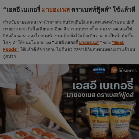
“เอสอี เบเกอรี่
มายองเนส
ตราเบสท์ฟู้ดส์” ใช้แล้วดี
สำหรับมายองเนส เรานำมาผสมกับวัตถุดิบอื่นและตกแต่งหน้าขนม ปกติ
มายองเนสจะมีเนื้อเนียนละเอียด สีขาวแบบขาวจั๊วะเลย เราเคยลองใช้
ยี่ห้ออื่น พอราดลงไปบนหน้าขนมปุ๊บ ทิ้งไว้แป๊บเดียว กลายเป็นน้ำมันขึ้น
ใส ๆ ทำให้ขนมไม่สวย แต่
“เอสอี เบเกอรี่
มายองเนส
”
ของ
“Best
Foods”
ใช้แล้วดี สีขาวสวย ไม่คืนตัว รสชาติกินกับขนมของเราแล้วมัน
ถูกปาก