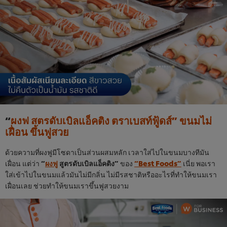
“
ผงฟู สูตรดับเบิลแอ็คติง ตราเบสท์ฟู้ดส์” ขนมไม่
เฝื่อน ขึ้นฟูสวย
ด้วยความที่ผงฟูมีโซดาเป็นส่วนผสมหลัก เวลาใส่ไปในขนมบางทีมัน
เฝื่อน แต่ว่า
“
ผงฟู
สูตรดับเบิลแอ็คติง”
ของ
“Best Foods”
เนี่ย พอเรา
ใส่เข้าไปในขนมแล้วมันไม่มีกลิ่น ไม่มีรสชาติหรืออะไรที่ทำให้ขนมเรา
เฝื่อนเลย ช่วยทำให้ขนมเราขึ้นฟูสวยงาม