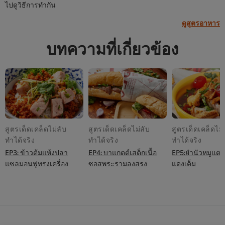
ไปดูวิธีการทำกัน
ดูสูตรอาหาร
บทความที่เกี่ยวข้อง
สูตรเด็ดเคล็ดไม่ลับ
สูตรเด็ดเคล็ดไม่ลับ
สูตรเด็ดเคล็ดไม่
ทำได้จริง
ทำได้จริง
ทำได้จริง
EP3: ข้าวต้มแห้งปลา
EP4: บาแกตต์เสต็กเนื้อ
EP5:ยำนัวหมูแตก
แซลมอนฟูทรงเครื่อง
ซอสพระรามลงสรง
แดงเค็ม
We use cookies (and similar techniques) to improve
your experience on our site. Cookies enable you to
enjoy certain features (like saving your online