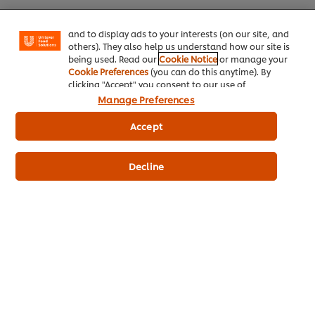
"shopping basket"), social sharing functionality (for
Facebook, Instagram, etc.) and to tailor messages
and to display ads to your interests (on our site, and
others). They also help us understand how our site is
being used. Read our
Cookie Notice
or manage your
Cookie Preferences
(you can do this anytime). By
หน้าหลัก
clicking "Accept" you consent to our use of
cookies.
Click Here for Cookie Policy
Manage Preferences
ประเภทธุรกิจ
Accept
ไอเดียธุรกิจ
คอร์สเรียนฟรี
Decline
เมนูอาหาร
โปรโมชั่น
สั่งซื้อสินค้า
ติดต่อเรา