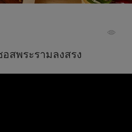
้อซอสพระรามลงสรง