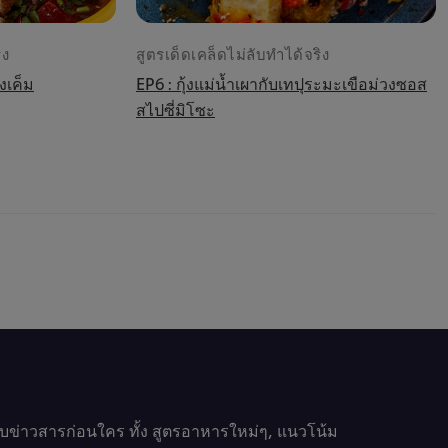
ิง
สูตรเด็ดเคล็ดไม่ลับทำได้จริง
งเค็ม
EP6 : กุ้งแม่น้ำเผากับเทปุระมะเขือม่วงซอส
สไปซี่มิโซะ
รับข่าวสารก่อนใคร ทั้ง สูตรอาหารใหม่ๆ, แนวโน้ม