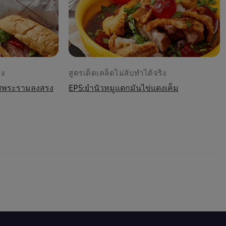
ิง
สูตรเด็ดเคล็ดไม่ลับทำได้จริง
ซอสพระรามลงสรง
EP5:ยำนัวหมูแตกมันไข่แดงเค็ม