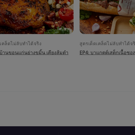
เคล็ดไม่ลับทำได้จริง
สูตรเด็ดเคล็ดไม่ลับทำได้จร
่บ้านขอนแก่นย่างขมิ้น เคียงส้มตำ
EP4: บาแกตต์เสต็กเนื้อ