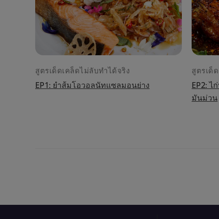
สูตรเด็ดเคล็ดไม่ลับทำได้จริง
สูตรเด็ด
EP1: ยำส้มโอวอลนัทแซลมอนย่าง
EP2: ไก
มันม่วน