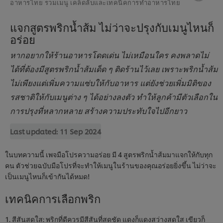
อาหารไทย รวมเมนู เคล็ดลับและเทคนิคการทำอาหารไทย
แจกสูตรพริกน้ำส้ม ไม่ว่าจะปรุงกับเมนูไหนก็
อร่อย
หากอยากให้ร้านอาหารโดดเด่น ไม่เหมือนใคร คงพลาดไม่
ได้ที่ต้องมีสูตรพริกน้ำส้มเด็ด ๆ ติดร้านไว้เลย เพราะพริกน้ำส้ม
ไม่เพียงแต่เพิ่มความแซ่บให้กับอาหาร แต่ยังช่วยเพิ่มมิติของ
รสชาติให้กับเมนูต่าง ๆ ได้อย่างลงตัว ทำให้ลูกค้ามีตัวเลือกใน
การปรุงที่หลากหลาย สร้างความประทับใจไปอีกยาว
Last updated:
11 Sep 2024
ในบทความนี้ เพจมือโปรความอร่อย มี 4 สูตรพริกน้ำส้มมาแจกให้กับทุก
คน ตัวช่วยฉบับมือโปรที่จะทำให้เมนูในร้านของคุณอร่อยยิ่งขึ้น ไม่ว่าจะ
เป็นเมนูไหนก็เข้ากันได้หมด!
เทคนิคการเลือกพริก
1. สีสันสดใส: พริกที่ดีควรมีสีสันที่สดชัด แดงก็แดงสว่างสดใส เขียวก็