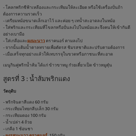
- โคลกพริกชีฟ้าเหลืองและกระเทียมให้ละเอียด หรือใช้เครื่องปั่นถ้า
ต้องการความรวดเร็ว
- เตรียมหม้อขนาดเล็กเอาไว้ และค่อย ๆ เทน้ำสะอาดลงในหม้อ
- ใส่พริกและกระเทียมที่โขลกหรือปั่นลงไปในหม้อและจึงคนให้เข้ากันดี
อย่างเบามือ
- ใส่เกลือและ
ผงมะนาว
ตราคนอร์ ตามลงไป
- จากนั้นเติมน้ำตาลทรายเพื่อตัดรส ชิมรสชาติและปรับตามต้องการ
- เมื่อเสร็จทุกอย่างแล้วให้เทบรรจุในขวดหรือภาชนะที่สะอาด
เมนูกินคู่พริกน้ำส้ม ได้แก่ ข้าวขาหมู ก๋วยเตี๋ยวเป็ด ข้าวหมูตุ๋น
สูตรที่ 3 : น้ำส้มพริกแดง
วัตถุดิบ
- พริกจินดาสีแดง 60 กรัม
- กระเทียมไทยกลีบเล็ก 30 กรัม
- กระเทียมดอง 100 กรัม
- น้ำเปล่า 4 ถ้วย
- เกลือ 1 ช้อนชา
-
ผงรสมะนาว ตราคนอร์
150 กรัม