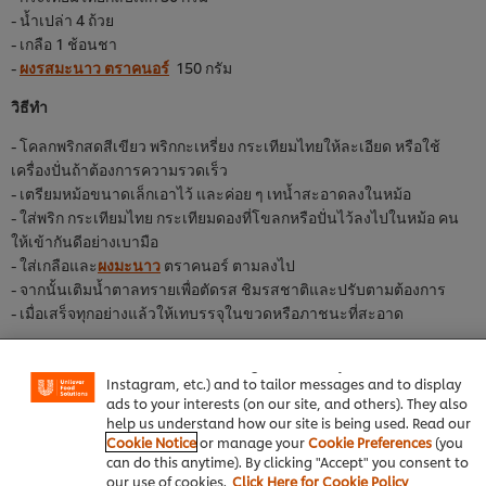
- น้ำเปล่า 4 ถ้วย
- เกลือ 1 ช้อนชา
-
ผงรสมะนาว ตราคนอร์
150 กรัม
วิธีทำ
- โคลกพริกสดสีเขียว พริกกะเหรี่ยง กระเทียมไทยให้ละเอียด หรือใช้
เครื่องปั่นถ้าต้องการความรวดเร็ว
- เตรียมหม้อขนาดเล็กเอาไว้ และค่อย ๆ เทน้ำสะอาดลงในหม้อ
- ใส่พริก กระเทียมไทย กระเทียมดองที่โขลกหรือปั่นไว้ลงไปในหม้อ คน
ให้เข้ากันดีอย่างเบามือ
- ใส่เกลือและ
ผงมะนาว
ตราคนอร์ ตามลงไป
- จากนั้นเติมน้ำตาลทรายเพื่อตัดรส ชิมรสชาติและปรับตามต้องการ
We use cookies (and similar techniques) to improve your
- เมื่อเสร็จทุกอย่างแล้วให้เทบรรจุในขวดหรือภาชนะที่สะอาด
experience on our site. Cookies enable you to enjoy
certain features (like saving your online "shopping
เมนูกินคู่พริกน้ำส้ม ได้แก่ ก๋วยเตี๋ยวเรือ ก๋วยเตี๋ยวเนื้อตุ๋น
basket"), social sharing functionality (for Facebook,
Instagram, etc.) and to tailor messages and to display
วันนี้ มือโปรความอร่อย มัดรวมสูตรเด็ดมาไว้ให้แล้วมาเรียนรู้ไปพร้อม
ads to your interests (on our site, and others). They also
กัน ตั้งแต่ขั้นตอน การเลือกพริก การเตรียมวัตถุดิบ จนถึงขั้นตอนการ
help us understand how our site is being used. Read our
ถนอมรักษา ครบจบขนาดนี้ เซฟไว้แล้วไปลองทำตามกันเลย!
Cookie Notice
or manage your
Cookie Preferences
(you
can do this anytime). By clicking "Accept" you consent to
our use of cookies.
Click Here for Cookie Policy