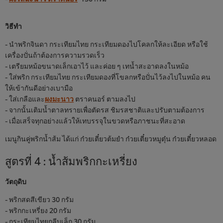
วิธีทำ
- นำพริกจินดา กระเทียมไทย กระเทียมดองไปโคลกให้ละเอียด หรือใช้
เครื่องปั่นถ้าต้องการความรวดเร็ว
- เตรียมหม้อขนาดเล็กเอาไว้ และค่อย ๆ เทน้ำสะอาดลงในหม้อ
- ใส่พริก กระเทียมไทย กระเทียมดองที่โขลกหรือปั่นไว้ลงไปในหม้อ คน
ให้เข้ากันดีอย่างเบามือ
- ใส่เกลือและ
ผงมะนาว
ตราคนอร์ ตามลงไป
- จากนั้นเติมน้ำตาลทรายเพื่อตัดรส ชิมรสชาติและปรับตามต้องการ
- เมื่อเสร็จทุกอย่างแล้วให้เทบรรจุในขวดหรือภาชนะที่สะอาด
เมนูกินคู่พริกน้ำส้ม ได้แก่ ก๋วยเตี๋ยวต้มยำ ก๋วยเตี๋ยวหมูตุ๋น ก๋วยเตี๋ยวหลอด
สูตรที่ 4 : น้ำส้มพริกกะเหรี่ยง
วัตถุดิบ
- พริกสดสีเขียว 30 กรัม
- พริกกะเหรี่ยง 20 กรัม
- กระเทียมไทยกลีบเล็ก 30 กรัม