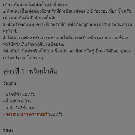
เขียวเข้มสวย ไม่มีสีคล้ำหรือน้ำตาล.
2. ผิวและเนื้อเต่งตึง: เลือกพริกที่ผิวเนียนเต่งตึง ไม่มีร่องรอยเหี่ยว ช้ำ หรือ
เน่า และต้องไม่มีกลิ่นเหม็นอับ.
3. ขั้วพริกติดแน่น: ควรเลือกพริกที่ยังมีขั้วติดอยู่กับผล เพื่อรับประกันความ
สดใหม่.
4. ไม่มีความชื้น: พริกควรแห้งและไม่มีความเปียกชื้น เพราะความชื้นจะ
ทำให้พริกเก็บรักษาได้นานน้อยลง.
ที่สำคัญ ! เมื่อทำพริกน้ำส้มเสร็จแล้ว อย่าลืมแช่ใส่ตู้เย็นจะได้ยืดอายุของ
เครื่องปรุงเราได้ยาว ๆ
สูตรที่ 1 : พริกน้ำส้ม
วัตถุดิบ
- พริกชี้ฟ้า 60 กรัม
- น้ำเปล่า 4 ถ้วย
- เกลือ 1/2 ช้อนชา
-
ผงรสมะนาว ตราคนอร์
150 กรัม
วิธีทำ