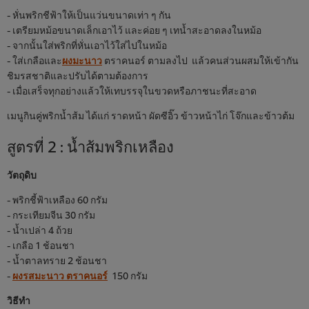
- หั่นพริกชีฟ้าให้เป็นแว่นขนาดเท่า ๆ กัน
- เตรียมหม้อขนาดเล็กเอาไว้ และค่อย ๆ เทน้ำสะอาดลงในหม้อ
- จากนั้นใส่พริกที่หั่นเอาไว้ใส่ไปในหม้อ
- ใส่เกลือและ
ผงมะนาว
ตราคนอร์ ตามลงไป แล้วคนส่วนผสมให้เข้ากัน
ชิมรสชาติและปรับได้ตามต้องการ
- เมื่อเสร็จทุกอย่างแล้วให้เทบรรจุในขวดหรือภาชนะที่สะอาด
เมนูกินคู่พริกน้ำส้ม ได้แก่ ราดหน้า ผัดซีอิ๊ว ข้าวหน้าไก่ โจ๊กและข้าวต้ม
สูตรที่ 2 : น้ำส้มพริกเหลือง
วัตถุดิบ
- พริกชี้ฟ้าเหลือง 60 กรัม
- กระเทียมจีน 30 กรัม
- น้ำเปล่า 4 ถ้วย
- เกลือ 1 ช้อนชา
- น้ำตาลทราย 2 ช้อนชา
-
ผงรสมะนาว ตราคนอร์
150 กรัม
วิธีทำ