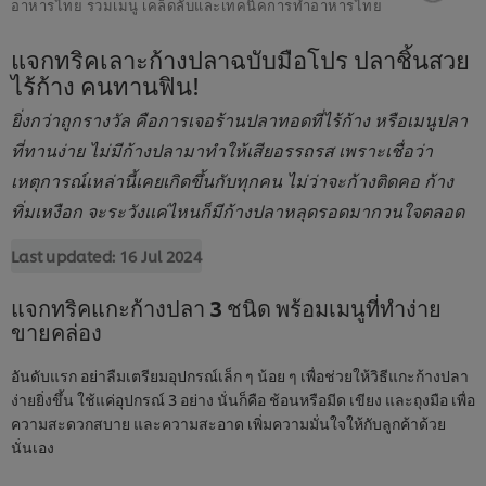
อาหารไทย รวมเมนู เคล็ดลับและเทคนิคการทำอาหารไทย
แจกทริคเลาะก้างปลาฉบับมือโปร ปลาชิ้นสวย
ไร้ก้าง คนทานฟิน!
ยิ่งกว่าถูกรางวัล คือการเจอร้านปลาทอดที่ไร้ก้าง หรือเมนูปลา
ที่ทานง่าย ไม่มีก้างปลามาทำให้เสียอรรถรส เพราะเชื่อว่า
เหตุการณ์เหล่านี้เคยเกิดขึ้นกับทุกคน ไม่ว่าจะก้างติดคอ ก้าง
ทิ่มเหงือก จะระวังแค่ไหนก็มีก้างปลาหลุดรอดมากวนใจตลอด
Last updated:
16 Jul 2024
แจกทริคแกะก้างปลา 3 ชนิด พร้อมเมนูที่ทำง่าย
ขายคล่อง
อันดับแรก อย่าลืมเตรียมอุปกรณ์เล็ก ๆ น้อย ๆ เพื่อช่วยให้วิธีแกะก้างปลา
ง่ายยิ่งขึ้น ใช้แค่อุปกรณ์ 3 อย่าง นั่นก็คือ ช้อนหรือมีด เขียง และถุงมือ เพื่อ
ความสะดวกสบาย และความสะอาด เพิ่มความมั่นใจให้กับลูกค้าด้วย
นั่นเอง