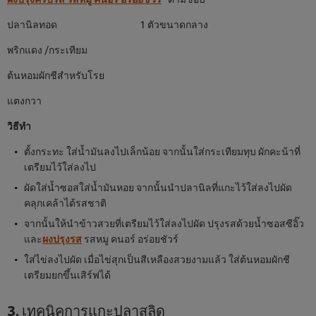
ปลานิลทอด 1 ตัวขนาดกลาง
พริกแดง /กระเทียม
ต้นหอมผักชีสำหรับโรย
แตงกวา
วิธีทำ
ตั้งกระทะ ใส่น้ำมันลงไปเล็กน้อย จากนั้นใส่กระเทียมทุบ ผักคะน้าที่
เตรียมไว้ใส่ลงไป
ผัดใส่น้ำซอสใส่น้ำมันหอย จากนั้นนำปลานิลที่แกะไว้ใส่ลงไปผัด
คลุกเคล้าได้รสชาติ
จากนั้นให้นำข้าวสวยที่เตรียมไว้ใส่ลงไปผัด ปรุงรสด้วยน้ำซอสซีอิ๊ว
และ
ผงปรุงรส
รสหมู คนอร์ อร่อยชัวร์
ใส่ไข่ลงไปผัด เมื่อไข่สุกเป็นสีเหลืองสวยงามแล้ว ใส่ต้นหอมผักชี
เตรียมยกขึ้นเสิร์ฟได้
3. เทคนิคการแกะปลาสลิด