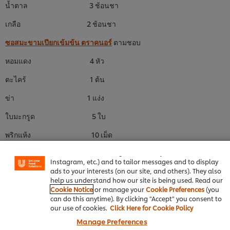
น้ำตาล 3 ช้อนชา
เกลือ 2 ช้อนชา
ซอสมะขามเปียกเข้มข้น ตราคนอร์
ตามชอบ
หอมแดง 4 หัว
ตะไคร้ 1 ต้น
ข่า 1 แง่ง
ใบมะกรูด 5 ใบ
We use cookies (and similar techniques) to improve your
experience on our site. Cookies enable you to enjoy
พริกแห้ง 10 เม็ด
certain features (like saving your online "shopping
basket"), social sharing functionality (for Facebook,
พริกสด 5 เม็ด
Instagram, etc.) and to tailor messages and to display
ads to your interests (on our site, and others). They also
เห็ดชิเมจิ 1 กำมือ
help us understand how our site is being used. Read our
Cookie Notice
or manage your
Cookie Preferences
(you
ผักชีใบเลื่อย 4 - 5 ใบ
can do this anytime). By clicking "Accept" you consent to
our use of cookies.
Click Here for Cookie Policy
วิธีทำ
Manage Preferences
น้ำปลาสลิดทอดจนกรอบ