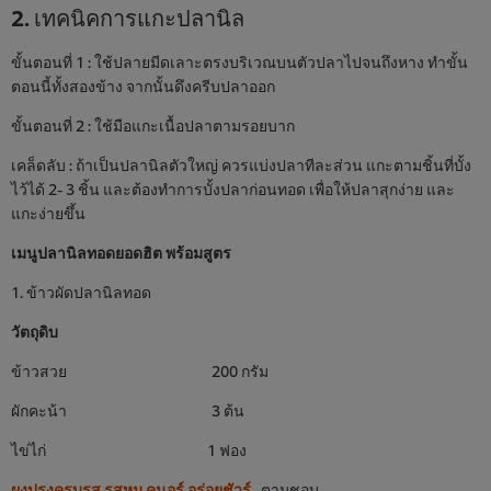
2. เทคนิคการแกะปลานิล
ขั้นตอนที่ 1 : ใช้ปลายมีดเลาะตรงบริเวณบนตัวปลาไปจนถึงหาง ทำขั้น
ตอนนี้ทั้งสองข้าง จากนั้นดึงครีบปลาออก
ขั้นตอนที่ 2 : ใช้มือแกะเนื้อปลาตามรอยบาก
เคล็ดลับ : ถ้าเป็นปลานิลตัวใหญ่ ควรแบ่งปลาทีละส่วน แกะตามชิ้นที่บั้ง
ไว้ได้ 2- 3 ชิ้น และต้องทำการบั้งปลาก่อนทอด เพื่อให้ปลาสุกง่าย และ
แกะง่ายขึ้น
เมนูปลานิลทอดยอดฮิต พร้อมสูตร
1. ข้าวผัดปลานิลทอด
วัตถุดิบ
ข้าวสวย 200 กรัม
ผักคะน้า 3 ต้น
ไข่ไก่ 1 ฟอง
ผงปรุงครบรส รสหมู คนอร์ อร่อยชัวร์
ตามชอบ