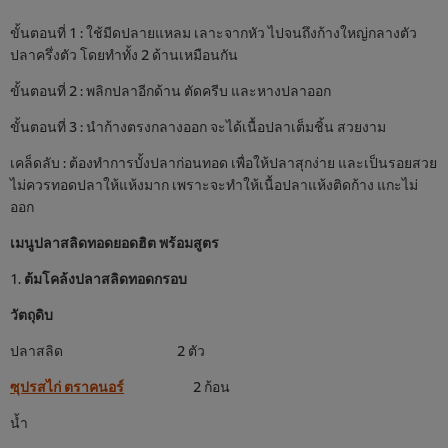
ขั้นตอนที่ 1 : ใช้มีดปลายแหลม เลาะจากหัว ไปจนถึงก้างใหญ่กลางตัว
ปลาครึ่งตัว โดยทำทั้ง 2 ด้านเหมือนกัน
ขั้นตอนที่ 2 : พลิกปลาอีกด้าน ตัดครีบ และหางปลาออก
ขั้นตอนที่ 3 : นำก้างตรงกลางออก จะได้เนื้อปลาเต็มชิ้น สวยงาม
เคล็ดลับ : ต้องทำการบั้งปลาก่อนทอด เพื่อให้ปลาสุกง่าย และเป็นรอยสวย
ไม่ควรทอดปลาให้แห้งมาก เพราะจะทำให้เนื้อปลาแห้งติดก้าง แกะไม่
ออก
เมนูปลาสลิดทอดยอดฮิต พร้อมสูตร
1.
ต้มโคล้งปลาสลิดทอดกรอบ
วัตถุดิบ
ปลาสลิด 2 ตัว
ซุปรสไก่ ตราคนอร์
2 ก้อน
น้ำ