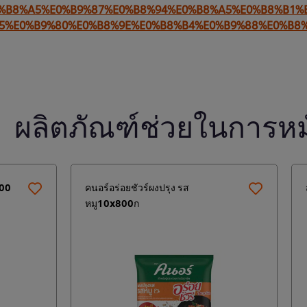
%E0%B8%A5%E0%B9%87%E0%B8%94%E0%B8%A5%E0%B8%B
5%E0%B9%80%E0%B8%9E%E0%B8%B4%E0%B9%88%E0%B8
ผลิตภัณฑ์ช่วยในการหม
900
คนอร์อร่อยชัวร์ผงปรุง รส
หมู10x800ก