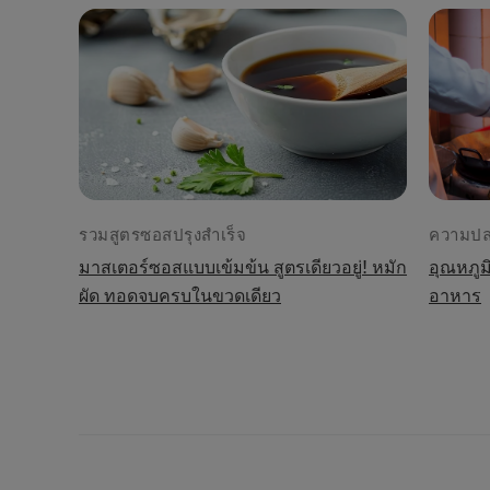
รวมสูตรซอสปรุงสำเร็จ
ความปล
มาสเตอร์ซอสแบบเข้มข้น สูตรเดียวอยู่! หมัก
อุณหภูมิ
ผัด ทอดจบครบในขวดเดียว
อาหาร