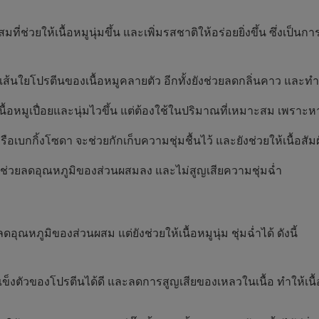
มที่ช่วยให้เนื้อหมูนุ่มขึ้น และเพิ่มรสชาติให้อร่อยยิ่งขึ้น ซึ่งเป
ส้นใยโปรตีนของเนื้อหมูคลายตัว อีกทั้งยังช่วยลดกลิ่นคาว และทำให
้อหมูเปื่อยและนุ่มไวขึ้น แต่ต้องใช้ในปริมาณที่เหมาะสม เพราะห
บกกิ้งโซดา จะช่วยกักเก็บความชุ่มชื้นไว้ และยังช่วยให้เนื้อสัมผัส
ธีที่ช่วยลดอุณหภูมิของส่วนผสมลง และไม่สูญเสียความชุ่มฉ่ำ
อุณหภูมิของส่วนผสม แต่ยังช่วยให้เนื้อหมูนุ่ม ชุ่มฉ่ำได้ ดังนี้
ข็งตัวของโปรตีนได้ดี และลดการสูญเสียของเหลวในเนื้อ ทำให้เนื้