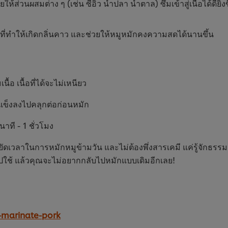
่วนผสมต่าง ๆ (เช่น ซีอิ๊ว น้ำปลา น้ำตาล) ซึมเข้าสู่เนื้อได้ดียิ่งขึ้
ียที่ทำให้เกิดกลิ่นคาว และช่วยให้หมูหมักคงความสดได้นานขึ้น
้อ เนื้อที่ได้จะไม่เหนียว
ำแข็งลงไปคลุกต่อก่อนหมัก
ที - 1 ชั่วโมง
ยัดเวลาในการหมักหมูข้ามวัน และไม่ต้องพึ่งสารเคมี แค่รู้จักธรรมชา
ปใช้ แล้วคุณจะไม่อยากกลับไปหมักแบบเดิมอีกเลย!
-marinate-pork