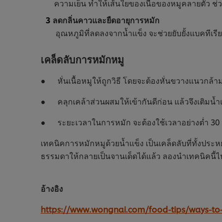
ความเย็น ทำให้เส้นใยของเนื้อของหมูคลายตัว ช่วยให้ส
ลดกลิ่นคาวและยืดอายุการหมัก
อุณหภูมิที่ลดลงจากน้ำแข็ง จะช่วยยับยั้งแบคทีเร
เคล็ดลับการหมักหมู
● หั่นเนื้อหมูให้ถูกวิธี โดยจะต้องหั่นขวางแนวกล้ามเนื
● คลุกเคล้าส่วนผสมให้เข้ากันดีก่อน แล้วจึงเติมน้
● ระยะเวลาในการหมัก จะต้องใช้เวลาอย่างต่ำ 30 นา
เทคนิคการหมักหมูด้วยน้ำแข็ง เป็นเคล็ดลับที่ทั้งประห
ธรรมดาให้กลายเป็นจานเด็ดได้แล้ว ลองนำเทคนิคนี้ไ
อ้างอิง
https://www.wongnai.com/food-tips/ways-to