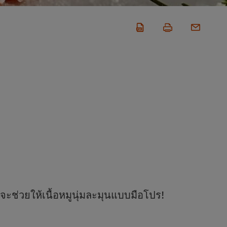
่จะช่วยให้เนื้อหมูนุ่มละมุนแบบมือโปร!