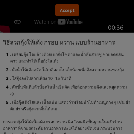
Accept
00:36
วิธีลวกกุ้งให้เด้ง กรอบ หวาน แบบร้านอาหาร
. เตรียมกุ้ง โดยล้างด้วยเบกกิ้งโซดาและน้ำส้มสายชู ช่วยลดกลิ่น
คาว และทำให้เนื้อกุ้งใสเด้ง
. ตั้งน้ำให้เดือดจัด ใส่เกลือลงไปเล็กน้อยเพื่อดึงความหวานของกุ้ง
. ใส่กุ้งลงไปลวกเพียง 10–15 วินาที
. ตักขึ้นทันทีแล้วน็อคในน้ำเย็นจัด เพื่อล็อกความเด้งและหยุดความ
สุก
. เมื่อกุ้งเด้งใสและเนื้อแน่น แสดงว่าพร้อมนำไปทำเมนูต่าง ๆ เช่น ยำ
ต้มยำ หรือกุ้งลวกจิ้มได้เลย
การลวกกุ้งให้ได้เนื้อเด้ง กรอบ หวาน คือ “เทคนิคพื้นฐานในครัวร้าน
อาหาร” ที่ช่วยยกระดับจานอาหารทะเลได้อย่างชัดเจน กระบวนการ