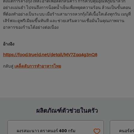
ตั้งแต่การล้างกุ้งให้สะอาดเพื่อลดกลิ่นคาว การควบคุมอุณหภูมิน้ำลวก
อย่างแม่นยำ ไปจนถึงการน็อคน้ำเย็นเพื่อหยุดความร้อน ล้วนเป็นขั้นตอน
ที่ต้องทำอย่างเป็นระบบ เมื่อร้านสามารถลวกกุ้งได้เนื้อใสเด้งทุกวัน เมนูที่
เสิร์ฟจะดูพรีเมียมขึ้นทันที และช่วยเสริมความเชื่อมั่นในคุณภาพจาน
อาหารของร้านได้อย่างต่อเนื่อง
อ้างอิง
https://food.trueid.net/detail/MV7Zaa4g3nQ8
กลับสู่
เคล็ดลับการทำอาหารไทย
ผลิตภัณฑ์ตัวช่วยในครัว
ผงรสมะนาว ตราคนอร์ 400 กรัม
คนอร์อร