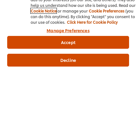
เพิ่มไปที่รถเข็น
help us understand how our site is being used. Read our
Cookie Notice
or manage your
Cookie Preferences
(you
can do this anytime). By clicking "Accept" you consent to
ซื้อที่ LINE (ลดขั้นต่ำ 5%)
our use of cookies.
Click Here for Cookie Policy
Manage Preferences
Accept
เคล็ดลับในครัวอีกเพียบ
Decline
เทสตี้ เทิร์สเดย์
การจัดการร้านอาหาร
อาหารไทย เมนู
รวมเคล็ดลับกา
รวมสูตรเด็ดเคล็ดไม่ลับ
ทำไม ‘ซอสกลาง’ คือหัวใจ
อาหารไทย
ทำได้จริง
ลับของร้านอาหาร?
เทคนิคการรังสร
ให้ดูดีและรสชาติ
ติดใจ