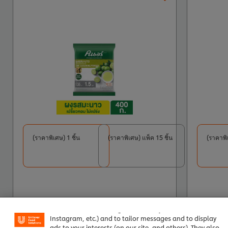
(ราคาพิเศษ) 1 ชิ้น
(ราคาพิเศษ) แพ็ค 15 ชิ้น
(ราคาพิเ
We use cookies (and similar techniques) to improve your
experience on our site. Cookies enable you to enjoy
certain features (like saving your online "shopping
basket"), social sharing functionality (for Facebook,
Instagram, etc.) and to tailor messages and to display
ads to your interests (on our site, and others). They also