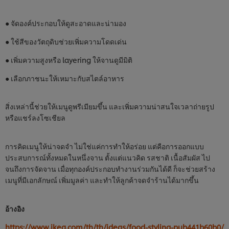
● จัดองค์ประกอบให้ดูสะอาดและน่ามอง
● ใช้สีของวัตถุดิบช่วยเพิ่มความโดดเด่น
● เพิ่มความสูงหรือ layering ให้จานดูมีมิติ
● เลือกภาชนะให้เหมาะกับสไตล์อาหาร
สิ่งเหล่านี้ช่วยให้เมนูดูพรีเมียมขึ้น และเพิ่มความน่าสนใจเวลาถ่ายรูป
หรือแชร์ลงโซเชียล
การคิดเมนูให้น่าจดจำ ไม่ใช่แค่การทำให้อร่อย แต่คือการออกแบบ
ประสบการณ์ทั้งหมดในหนึ่งจาน ตั้งแต่แนวคิด รสชาติ เนื้อสัมผัส ไป
จนถึงการจัดจาน เมื่อทุกองค์ประกอบทำงานร่วมกันได้ดี ก็จะช่วยสร้าง
เมนูที่มีเอกลักษณ์ เพิ่มมูลค่า และทำให้ลูกค้าจดจำร้านได้มากขึ้น
อ้างอิง
https://www.ikea.com/th/th/ideas/food-styling-pub441b60b0/