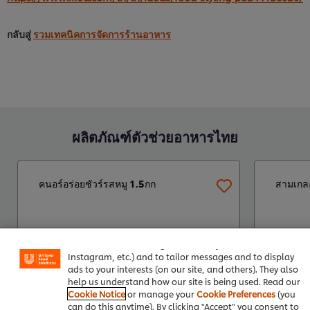
กลับสู่
รวมเทคนิคการจัดการร้านอาหาร
ผลิตภัณฑ์ตัวช่วยอาหารไทย
คนอร์อร่อยชัวร์รสหมู 1.5กก
สามเกลอ
We use cookies (and similar techniques) to improve your
experience on our site. Cookies enable you to enjoy
certain features (like saving your online "shopping
basket"), social sharing functionality (for Facebook,
Instagram, etc.) and to tailor messages and to display
ads to your interests (on our site, and others). They also
help us understand how our site is being used. Read our
Cookie Notice
or manage your
Cookie Preferences
(you
can do this anytime). By clicking "Accept" you consent to