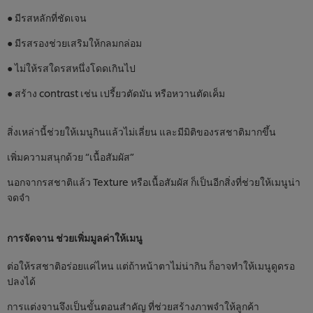
● มีรสหลักที่ชัดเจน
● มีรสรองช่วยเสริมให้กลมกล่อม
● ไม่ให้รสใดรสหนึ่งโดดเกินไป
● สร้าง contrast เช่น เปรี้ยวตัดมัน หรือหวานตัดเค็ม
สิ่งเหล่านี้ช่วยให้เมนูกินแล้วไม่เลี่ยน และมีมิติของรสชาติมากขึ้น
เพิ่มความสนุกด้วย “เนื้อสัมผัส”
นอกจากรสชาติแล้ว Texture หรือเนื้อสัมผัส ก็เป็นอีกสิ่งที่ช่วยให้เมนูน่า
จดจำ
การจัดจาน ช่วยเพิ่มมูลค่าให้เมนู
ต่อให้รสชาติอร่อยแค่ไหน แต่ถ้าหน้าตาไม่น่ากิน ก็อาจทำให้เมนูดูดรอ
ปลงได้
การแต่งจานจึงเป็นขั้นตอนสำคัญ ที่ช่วยสร้างภาพจำให้ลูกค้า