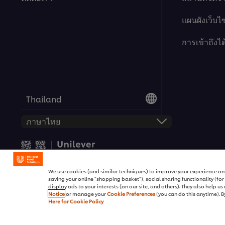
แผนผังเว็บไซ
การเข้าถึงได
Thailand
© 2026 สงวนลิขสิทธิ์ ยูนิลีเวอร์ ฟู
We use cookies (and similar techniques) to improve your experience on o
saving your online "shopping basket"), social sharing functionality (fo
display ads to your interests (on our site, and others). They also help u
Notice
or manage your
Cookie Preferences
(you can do this anytime). By
Here for Cookie Policy