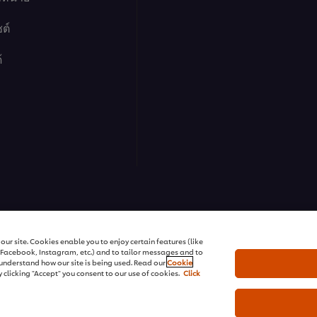
ต์
้
้ด โซลูชั่นส์
ur site. Cookies enable you to enjoy certain features (like
r Facebook, Instagram, etc.) and to tailor messages and to
s understand how our site is being used. Read our
Cookie
 clicking "Accept" you consent to our use of cookies.
Click