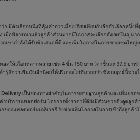
สึกว่า มีตัวเลือกหนึ่งที่คุ้มค่ากว่าเมื่อเปรียบเทียบกับอีกตัวเลือกหน
 เมื่อพิจารณาแล้วลูกค้าส่วนมากมีโอกาสจะเลือกสั่งเซตใหญ่มากกว่า
กว่าพวกเขากำลังได้รับข้อเสนอที่ดี และเพิ่มโอกาสในการขายเซตใหญ
ก่ทอดให้เลือกหลากหลาย เช่น 4 ชิ้น 150 บาท (ตกชิ้นละ 37.5 บาท
รู้สึกว่าเพิ่มเงินอีกนิดก็ได้ปริมาณไก่ที่มากกว่า ซึ่งกลยุทธ์นี้ช่วย
 Delivery เป็นช่องทางสำคัญในการขยายฐานลูกค้าและเพิ่มยอดขายไ
ิการแพลตฟอร์ม โดยการตั้งราคาที่ดียังมีส่วนช่วยดึงดูดลูกค้าให้
กของแพลตฟอร์มเดลิเวอรี ยังช่วยเพิ่มโอกาสในการเข้าถึงลูกค้าได