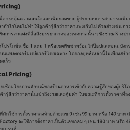
Pricing)
พื่อกระตุ้นความสนใจและเพิ่มยอดขาย ผู้ประกอบการสามารถเพิ่มมูล
ักษากำไรโดยไม่ทำให้ลูกค้ารู้สึกว่าราคาแพงเกินไป ตัวอย่างเช่น ก
ิ่มการตกแต่งที่สื่อถึงบรรยากาศของเทศกาลนั้น ๆ ซึ่งช่วยสร้างประ
จัดโปรโมชั่น ซื้อ 1 แถม 1 หรือเซตพิซซ่าพร้อมไก่ป๊อปและขนมปัง
บนแพลตฟอร์มเดลิเวอรีโดยเฉพาะ โดยกลยุทธ์เหล่านี้ไม่เพียงสร้างคว
วดเร็ว
ical Pricing)
ที่ช่วยเชื่อมโยงภาพลักษณ์ของร้านอาหารเข้ากับความรู้สึกของผู้
ูกค้ารู้สึกว่าราคานั้นเข้าถึงง่ายและคุ้มค่า ในขณะที่การตั้งราคา
ี่มักใช้การตั้งราคาลงท้ายด้วยเลข 9 เช่น 99 บาท หรือ 149 บาท เพื่อ
ctory จะใช้การตั้งราคาเป็นตัวเลขกลม ๆ เช่น 180 บาท หรือ 480 บา
งแบรนด์