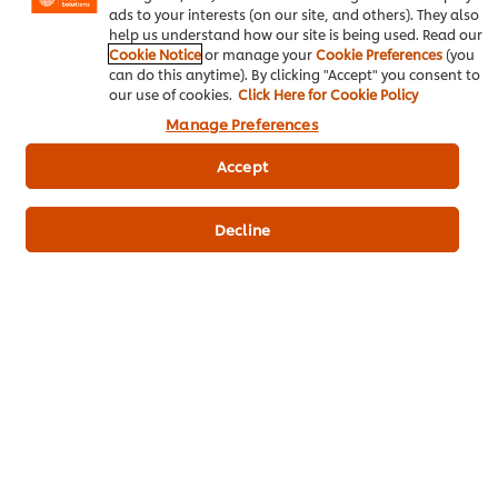
ประกอบการมีความรู้ความเข้าใจในเรื่องของสาหร่ายมากขึ้น ไม่ว่าจะ
ads to your interests (on our site, and others). They also
help us understand how our site is being used. Read our
เป็นประเภทของสาหร่าย และความเหมาะสมในการนำสาหร่ายไปใช้ใน
Cookie Notice
or manage your
Cookie Preferences
(you
แต่ละเมนู และที่สำคัญ เราหวังเป็นอย่างยิ่ง ว่าผู้ประกอบการที่มีไอเดียที่
can do this anytime). By clicking "Accept" you consent to
จะสร้างสรรค์เมนูจากสาหร่าย จะสามารถนำความรู้เหล่านี้ไปปรับใช้
our use of cookies.
Click Here for Cookie Policy
เพื่อเป็นการเพิ่มคุณภาพ และยอดขายให้กับกิจการ ทั้งนี้ผู้ประกอบการ
Manage Preferences
สามารถตามไปช้อป
วัตถุดิบเบเกอรี่
คุณภาพดีมาไว้ใช้ในการรังสรรค์เมนู
เบเกอรี่กับเราได้เลย
Accept
กลับสู่
เคล็ดลับของคนเบเกอรี่
Decline
วัตถุดิบเบเกอรี่คุณภาพ
เบสท์ฟู้ดส์ สวีทมายองเนส 870ก
ซอสพิซซ