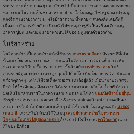
รับประทานทั้งแบบสด ๆ และนำมาใช้เป็นส่วนประกอบของอาหารหลาก
หลายเมนู ไม่ว่าจะเป็นซุปสาหร่าย นำมาใส่ในเมนูสุกี้ ชาบู นำมาทำเมนู
แกงจืดสาหร่ายวากาเมะ หรือยำสาหร่าย ที่หลาย ๆ คนคงคุ้นเคยกันดี
เนื่องจากยำสาหร่ายมักจะนิยมนำไปทานคู่กับซูชิ เป็นเครื่องเคียงเมนู
อาหารญี่ปุ่น และนิยมนำมาทำเป็นไส้ของเมนูแซนด์วิชอีกด้วย
โนริสาหร่าย
โนริสาหร่าย เป็นสาหร่ายแห้งที่ทำมาจาก
สาหร่ายสีแดง
มีรสชาติที่เข้ม
ข้นและโดดเด่น กระบวนการทำแผ่นโนริสาหร่าย เริ่มต้นด้วยการหั่น
ย่อยและตากไว้บนชั้น กระบวนการนี้คล้ายกับ
การทำกระดาษ
โนริ
สาหร่ายมีคุณค่าทางอาหารสูง อุดมไปด้วยโปรตีน ใยอาหาร วิตามินและ
แร่ธาตุต่าง ๆ แต่โนริมีรสเค็มตามธรรมชาติอยู่แล้ว เมื่อนำมาปรุงรสจะ
ยิ่งทำให้โซเดียมสูง จึงควรระวังไม่รับประทานมากเกินไป โดยทั่วไปเรา
มักเห็นโนริสาหร่ายในอาหารหลายชนิด เช่น ใช้ห่อ
ขนมปังข้าวปั้นญี่ปุ่น
ทำซูชิ ประดับราเมน นอกจากนี้โนริสาหร่ายมักจะนิยมนำไปบดเป็นผง
สาหร่ายหรือนำไปตัดเป็นเส้นเล็ก ๆ เพื่อใช้ประดับในเมนูขนมปัง
มายอง
เนส 3 สี
และนำไปใส่เป็นไส้ในเมนู
เครปม้วนสาหร่ายไข่หวานมา
โย
ขนมโตเกียวไส้ปูอัดสาหร่าย
ทั้งยังนำไปใช้โรยบน
ทาโกะยากิ
และยา
กิโซบะ อีกด้วย