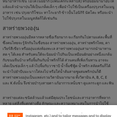
หน้าอาหารเช่น โอโคโนมิยากิ (แพนเค้กกะหล่ำปลี) หรือนิยมนำมาอบให้
แห้งแล้วนำมาป่นให้เป็นเกล็ดเล็ก ๆ เพื่อนำไปใช้เป็นเครื่องปรุงรสในเมนู
อาหาร เช่น ปรุงยากิโซบะ ทาโกะยากิ ข้าวปั้นโอนิกิริ นัตโตะ หรือจะนำ
ไปใช้ปรุงรสในเมนูสลัดก็ได้เช่นกัน
สาหร่ายพวงองุ่น
สาหร่ายพวงองุ่นมีหลากหลายชื่อเรียกมาก จะเรียกกันไปตามแต่ละพื้นที่
ซึ่งคนไทยจะรู้จักกันในชื่อของ สาหร่ายพวงองุ่น, สาหร่ายพริกไทย, คา
เวียร์สีเขียว หรือองุ่นแห่งท้องทะเล สาหร่ายพวงองุ่นสามารถนำมาทาน
สด ๆ ได้เลย สำหรับคนใต้จะนิยมนำไปกินเป็นเหมือนผักอย่างหนึ่งแกล้ม
กับขนมจีนบ้าง หรือจิ้มกินกับน้ำพริกก็ได้ ส่วนคนที่เพิ่งเริ่มทาน อาจจะ
เด็ดเป็นช่อเล็ก ๆ แล้วไปจิ้มกับวาซาบิ น้ำจิ้มซีฟู้ด น้ำพริก สลัดครีมก็ได้
จะนำไปยำบีบมะนาวใส่ลงไป หรือใส่น้ำส้มสายชูผสมพริกป่นก็ดี
สาหร่ายพวงองุ่นเป็นแหล่งรวมวิตามินมากมาย ทั้งวิตามิน A, B, C, E
และ K ดังนั้น จึงช่วยบำรุงสายตา แก้อาการเหน็บชา ดูแลกระดูก และฟัน
We use cookies (and similar techniques) to improve your
สาหร่ายแต่ละชนิดล้วนแล้วแต่มีคุณประโยชน์และสารอาหารที่หลาก
experience on our site. Cookies enable you to enjoy
หลาย แต่สิ่งที่แตกต่างคือ ลักษณะและความเหมาะสมในการนำไปใช้
certain features (like saving your online "shopping
อย่างไรก็ตามข้อมูลความรู้เกี่ยวกับสาหร่ายที่ทาง ยูนิลีเวอร์ ฟู้ดส์ โซลูชั่น
basket"), social sharing functionality (for Facebook,
ส์ ได้นำมาแนะนำผู้ประกอบการในวันนี้ อาจจะพอมีส่วนช่วยทำให้ผู้
Instagram, etc.) and to tailor messages and to display