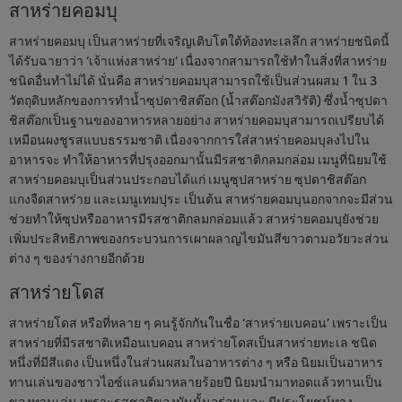
สาหร่ายคอมบุ
สาหร่ายคอมบุ เป็นสาหร่ายที่เจริญเติบโตใต้ท้องทะเลลึก สาหร่ายชนิดนี้
ได้รับฉายาว่า ‘เจ้าแห่งสาหร่าย’ เนื่องจากสามารถใช้ทำในสิ่งที่สาหร่าย
ชนิดอื่นทำไม่ได้ นั่นคือ สาหร่ายคอมบุสามารถใช้เป็นส่วนผสม 1 ใน 3
วัตถุดิบหลักของการทำน้ำซุปดาชิสต๊อก (น้ำสต๊อกมังสวิรัติ) ซึ่งน้ำซุปดา
ชิสต๊อกเป็นฐานของอาหารหลายอย่าง สาหร่ายคอมบุสามารถเปรียบได้
เหมือนผงชูรสแบบธรรมชาติ เนื่องจากการใส่สาหร่ายคอมบุลงไปใน
อาหารจะ ทำให้อาหารที่ปรุงออกมานั้นมีรสชาติกลมกล่อม เมนูที่นิยมใช้
สาหร่ายคอมบุเป็นส่วนประกอบได้แก่ เมนูซุปสาหร่าย ซุปดาชิสต๊อก
แกงจืดสาหร่าย และเมนูเทมปุระ เป็นต้น สาหร่ายคอมบุนอกจากจะมีส่วน
ช่วยทำให้ซุปหรืออาหารมีรสชาติกลมกล่อมแล้ว สาหร่ายคอมบุยังช่วย
เพิ่มประสิทธิภาพของกระบวนการเผาผลาญไขมันสีขาวตามอวัยวะส่วน
ต่าง ๆ ของร่างกายอีกด้วย
สาหร่ายโดส
สาหร่ายโดส หรือที่หลาย ๆ คนรู้จักกันในชื่อ ‘สาหร่ายเบคอน’ เพราะเป็น
สาหร่ายที่มีรสชาติเหมือนเบคอน สาหร่ายโดสเป็นสาหร่ายทะเล ชนิด
หนึ่งที่มีสีแดง เป็นหนึ่งในส่วนผสมในอาหารต่าง ๆ หรือ นิยมเป็นอาหาร
ทานเล่นของชาวไอซ์แลนด์มาหลายร้อยปี นิยมนำมาทอดแล้วทานเป็น
ของทานเล่น เพราะรสชาติของมันนั้นอร่อย และ มีประโยชน์ทาง