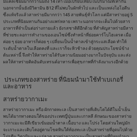
มีแคลเซียมมากกว่านมถึง 14 เท่า เมื่อเปรียบเทียบในปริมาณที่เท่ากัน
นอกจากนั้นยังมีวิตามิน B12 ที่ไม่พบในผักทั่วไป และเป็นแหล่งไอโอดีน
ซึ่งแท้จริงแล้วสาหร่ายมีมากกว่า 145 สายพันธุ์ทั่วโลก แต่มีสาหร่ายอยู่ 5
ประเภทที่นิยมทานกันอย่างแพร่หลาย เพราะนอกจากจะเต็มไปด้วยสาร
อาหารที่จำเป็นต่อร่างกายแล้ว ยังรสชาติดีอีกด้วย ที่สำคัญสาหร่ายมีสาร
ที่ช่วยชะลอการทำงานของเอนไซม์ซึ่งทำหน้าที่ย่อยคาร์โบไฮเดรต เมื่อ
ค่อย ๆ ย่อย อาหารก็ค่อย ๆ เปลี่ยนเป็นน้ำตาลเข้าสู่กระแสเลือด ทำให้
ระดับน้ำตาลในเลือดคงที่ และเราก็จะหิวช้าลง ด้วยคุณประโยชน์ข้าง
ต้นเหล่านี้ จึงทำให้สาหร่ายได้รับความนิยมอย่างมากในปัจจุบัน และส่ง
ผลให้สาหร่ายติดอันดับเทรนด์อาหารเพื่อสุขภาพที่กำลังมาแรงอีกด้วย
ประเภทของสาหร่าย ที่นิยมนำมาใช้ทำเบเกอรี่
และอาหาร
สาหร่ายวากาเมะ
สาหร่ายวากาเมะ หรือ ผักกาดทะเล เป็นสาหร่ายที่เติบโตได้ดีในน้ำเย็น
พบได้มากทางตอนใต้ของประเทศญี่ปุ่นและเกาหลี ลักษณะของสาหร่าย
วากาเมะจะมีสีเขียวเข้มอมน้ำตาล เนื้อบาง และโปร่ง โดยส่วนใหญ่มัก
จะเกาะและเติบโตอยู่ตามโขดหินใต้ท้องทะเล เป็นสาหร่ายที่อุดมไปด้วย
โปรตีน วิตามินและแร่ธาตุ สาหร่ายวากาเมะเป็นสาหร่ายที่นิยมนำมา