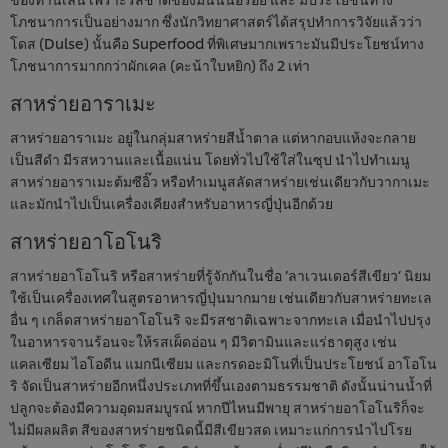
โภชนาการเป็นอย่างมาก ซึ่งนักวิทยาศาสตร์ได้สรุปทำการวิจัยแล้วว่า
โดส (Dulse) นั้นคือ Superfood ที่พิเศษมากเพราะมันมีประโยชน์ทาง
โภชนาการมากกว่าผักเคล (คะน้าใบหยิก) ถึง 2 เท่า
สาหร่ายอาราเมะ
สาหร่ายอาราเมะ อยู่ในกลุ่มสาหร่ายสีน้ำตาล แต่หากอบแห้งจะกลาย
เป็นสีดำ มีรสหวานและเนื้อแน่น โดยทั่วไปใช้ใส่ในซุป นำไปทำเมนู
สาหร่ายอาราเมะต้มซีอิ๊ว หรือทำเมนูสลัดสาหร่ายเช่นเดียวกับวากาเมะ
และมักนำไปเป็นเครื่องเคียงสำหรับอาหารญี่ปุ่นอีกด้วย
สาหร่ายอาโอโนริ
สาหร่ายอาโอโนริ หรือสาหร่ายที่รู้จักกันในชื่อ ‘ลาเวนเดอร์สีเขียว’ นิยม
ใช้เป็นเครื่องเทศในสูตรอาหารญี่ปุ่นมากมาย เช่นเดียวกับสาหร่ายทะเล
อื่น ๆ เกล็ดสาหร่ายอาโอโนริ จะมีรสชาติเฉพาะจากทะเล เมื่อนำไปปรุง
ในอาหารจานร้อนจะให้รสเผ็ดอ่อน ๆ มีวิตามินและแร่ธาตุสูง เช่น
แคลเซียม ไอโอดีน แมกนีเซียม และกรดอะมิโนที่เป็นประโยชน์ อาโอโน
ริ จัดเป็นสาหร่ายอีกหนึ่งประเภทที่ขึ้นเองตามธรรมชาติ ดังนั้นน่านน้ำที่
ปลูกจะต้องมีความอุดมสมบูรณ์ หากปีไหนมีพายุ สาหร่ายอาโอโนริก็จะ
ไม่มีผลผลิต สีของสาหร่ายชนิดนี้มีสีเขียวสด เหมาะแก่การนำไปโรย