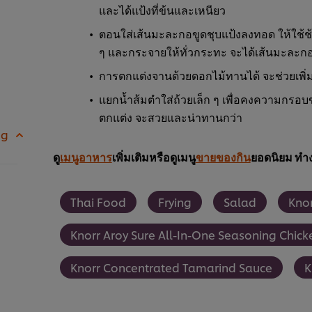
และได้แป้งที่ข้นและเหนียว
ตอนใส่เส้นมะละกอขูดชุบแป้งลงทอด ให้ใช้ช
ๆ และกระจายให้ทั่วกระทะ จะได้เส้นมะละกอแ
การตกแต่งจานด้วยดอกไม้ทานได้ จะช่วยเพิ่ม
แยกน้ำส้มตำใส่ถ้วยเล็ก ๆ เพื่อคงความกรอ
ตกแต่ง จะสวยและน่าทานกว่า
 g
ดู
เมนูอาหาร
เพิ่มเติมหรือดูเมนู
ขายของกิน
ยอดนิยม ทำง
Thai Food
Frying
Salad
Kno
Knorr Aroy Sure All-In-One Seasoning Chic
Knorr Concentrated Tamarind Sauce
K