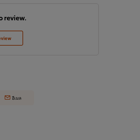
to review.
eview
อีเมล