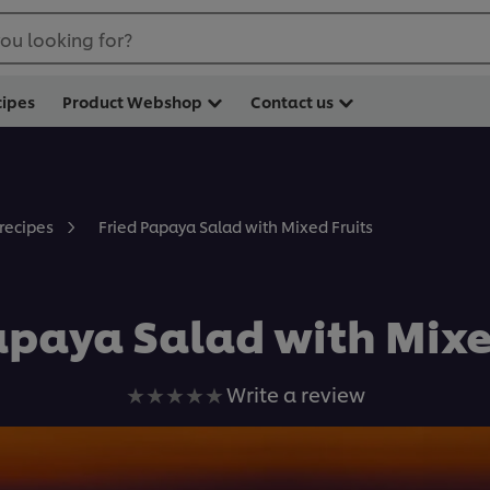
ou looking for?
cipes
Product Webshop
Contact us
Fried Papaya Salad with Mixed Fruits
 recipes
apaya Salad with Mixe
No
Write a review
ratings
submitted
for