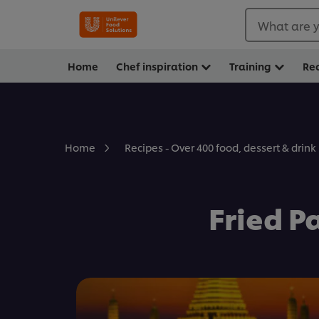
What are y
Home
Chef inspiration
Training
Re
Home
Recipes - Over 400 food, dessert & drink
Fried P