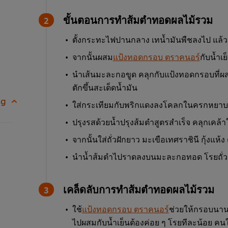
ขั้นตอนการทำส้มตำทอดผลไม้รวม
ตั้งกระทะไฟปานกลาง เทน้ำมันพืชลงไป แล้
จากนั้นผสม
แป้งทอดกรอบ ตราคนอร์
กับน้ำเย
นำเส้นมะละกอขูด คลุกกับแป้งทอดกรอบที่ผ
ตักขึ้นสะเด็ดน้ำมัน
 g
ใส่กระเทียมกับพริกแดงลงโคลกในครกหยาบ
ปรุงรสด้วยน้ำปรุงส้มตำสูตรสำเร็จ คลุกเคล้าใ
จากนั้นใส่ถั่วฝักยาว​ มะเขือเทศราชินี กุ้งแห้
นำน้ำส้มตำไปราดลงบนมะละกอทอด โรยถั่วลิ
เคล็ดลับการทำส้มตำทอดผลไม้รวม
ใช้
แป้งทอดกรอบ ตราคนอร์
ช่วยให้กรอบนานถ
ไปผสมกับน้ำเย็นต้องค่อย ๆ โรยทีละน้อย คนให้