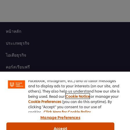
หน้าหลัก
ประเภทธุรกิจ
ไอเดียธุรกิจ
We use cookies (and similar techniques) to improve
your experience on our site. Cookies enable you to
คอร์สเรียนฟรี
enjoy certain features (like saving your online
"shopping basket"), social sharing functionality (for
เมนูอาหาร
Facebook, Instagram, etc.) and to tailor messages
and to display ads to your interests (on our site, and
โปรโมชั่น
others). They also help us understand how our site is
being used. Read our
Cookie Notice
or manage your
Cookie Preferences
(you can do this anytime). By
สั่งซื้อสินค้า
clicking "Accept" you consent to our use of
cookies.
Click Here for Cookie Policy
ติดต่อเรา
Manage Preferences
Accept