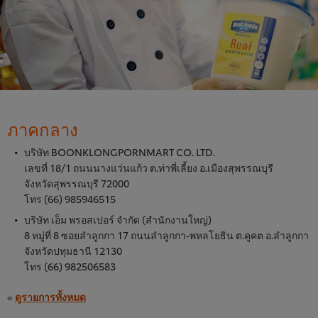
ภาคกลาง
บริษัท BOONKLONGPORNMART CO. LTD.
เลขที่ 18/1 ถนนนางแว่นแก้ว ต.ท่าพี่เลี้ยง อ.เมืองสุพรรณบุรี
จังหวัดสุพรรณบุรี 72000
โทร (66) 985946515
บริษัท เอ็ม พรอสเปอร์ จำกัด (สำนักงานใหญ่)
8 หมู่ที่ 8 ซอยลำลูกกา 17 ถนนลำลูกกา-พหลโยธิน ต.คูคต อ.ลำลูกกา
จังหวัดปทุมธานี 12130
โทร (66) 982506583
«
ดูรายการทั้งหมด