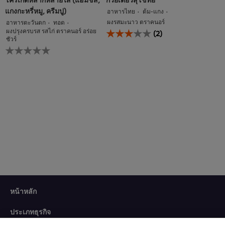
แกงกะหรี่หมู, ครีมปู)
อาหารไทย
ต้ม-แกง
ผงรสมะนาว ตราคนอร์
อาหารตะวันตก
ทอด
คะแนน
ผงปรุงครบรส รสไก่ ตราคนอร์ อร่อย
(2)
เฉลี่ย
ชัวร์
ไม่มี
ของ
การ
ก๋วยเตี๋ยว
ให้
สุโขทัย
คะแนน
นี้
สำหรับ
คือ
recipe
3.0
นี้
จาก
5
จาก
คะแนน
2
We use cookies (and similar techniques) to improve your
หน้าหลัก
experience on our site. Cookies enable you to enjoy
certain features (like saving your online "shopping
ประเภทธุรกิจ
basket"), social sharing functionality (for Facebook,