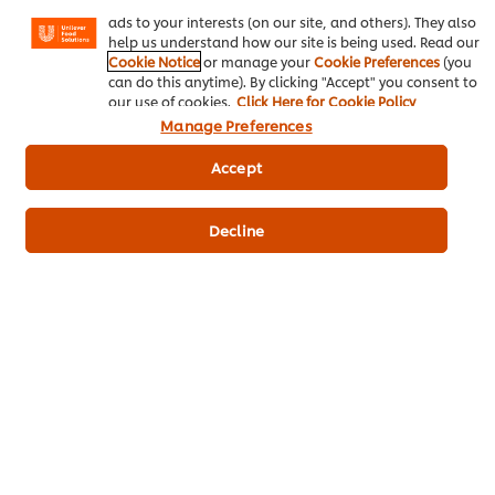
Instagram, etc.) and to tailor messages and to display
ไอเดียธุรกิจ
ads to your interests (on our site, and others). They also
help us understand how our site is being used. Read our
คอร์สเรียนฟรี
Cookie Notice
or manage your
Cookie Preferences
(you
can do this anytime). By clicking "Accept" you consent to
our use of cookies.
Click Here for Cookie Policy
เมนูอาหาร
Manage Preferences
โปรโมชั่น
Accept
สั่งซื้อสินค้า
Decline
ติดต่อเรา
สมัครรับข่าวสารออนไลน์
Cookie Preferences
เลือกประเทศ
เงื่อนไขทางกฏหมาย
ประกาศเกี่ยวกับความเป็นส่วนตัว