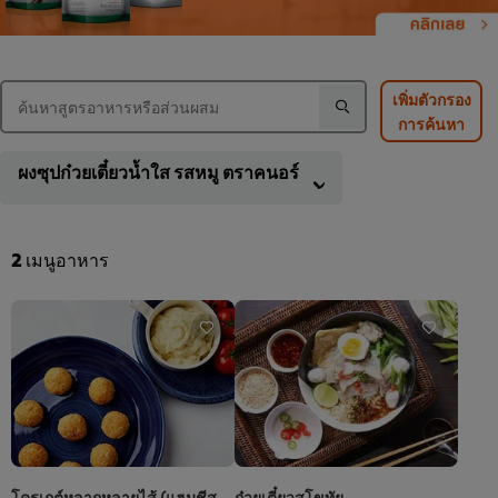
เพิ่มตัวกรอง
การค้นหา
ผงซุปก๋วยเตี๋ยวน้ำใส รสหมู ตราคนอร์
2
เมนูอาหาร
โครเกต์หลากหลายไส้ (แฮมชีส,
ก๋วยเตี๋ยวสุโขทัย