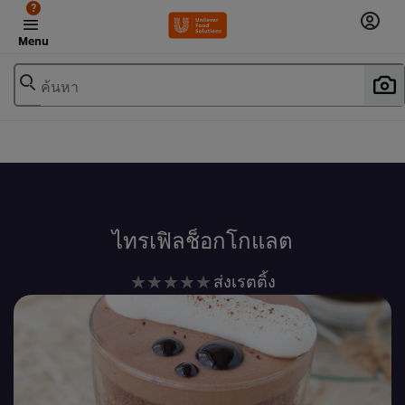
?
Menu
ค้นหา
เพิ่มในรายการโปรด
ไทรเฟิลช็อกโกแลต
ไม่มี
ส่งเรตติ้ง
การ
ให้
คะแนน
สำหรับ
recipe