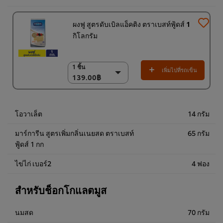
ผงฟู สูตรดับเบิลแอ็คติง ตราเบสท์ฟู้ดส์ 1
กิโลกรัม
1 ชิ้น
1 ชิ้น
เพิ่มไปที่รถเข็น
139.00฿
139.00฿
18 x 1 กก.
2,502.00฿
โอวาเล็ต
14 กรัม
มาร์การีน สูตรเพิ่มกลิ่นเนยสด ตราเบสท์
65 กรัม
ฟู้ดส์ 1 กก
ไข่ไก่ เบอร์2
4 ฟอง
สำหรับช็อกโกแลตมูส
นมสด
70 กรัม