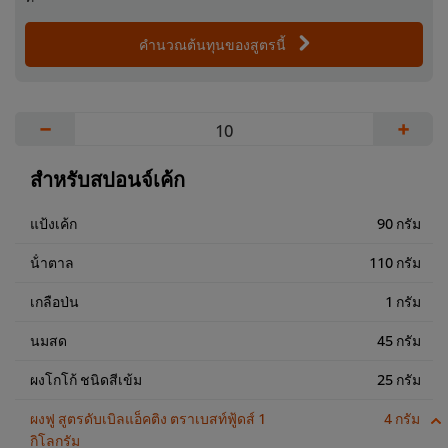
คำนวณต้นทุนของสูตรนี้
−
+
สำหรับสปอนจ์เค้ก
แป้งเค้ก
90 กรัม
น้ําตาล
110 กรัม
เกลือป่น
1 กรัม
นมสด
45 กรัม
ผงโกโก้ ชนิดสีเข้ม
25 กรัม
ผงฟู สูตรดับเบิลแอ็คติง ตราเบสท์ฟู้ดส์ 1
4 กรัม
กิโลกรัม