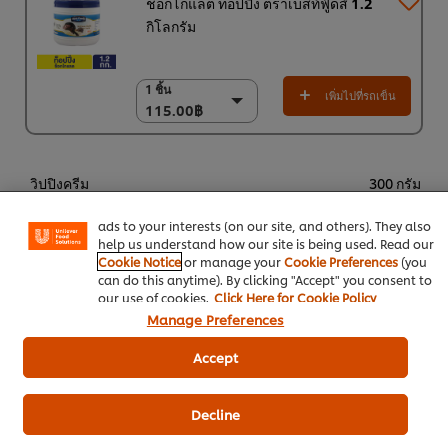
ช็อกโกแลต ท็อปปิ้ง ตราเบสท์ฟู้ดส์ 1.2
กิโลกรัม
1 ชิ้น
1 ชิ้น
เพิ่มไปที่รถเข็น
115.00฿
115.00฿
(ราคาพิเศษ) แพ็ค 6
We use cookies (and similar techniques) to improve your
experience on our site. Cookies enable you to enjoy
ชิ้น
certain features (like saving your online "shopping
690.00฿
วิปปิงครีม
300 กรัม
basket"), social sharing functionality (for Facebook,
Instagram, etc.) and to tailor messages and to display
กล้วยหอม
5 ชิ้น
ads to your interests (on our site, and others). They also
help us understand how our site is being used. Read our
Cookie Notice
or manage your
Cookie Preferences
(you
can do this anytime). By clicking "Accept" you consent to
เบเกอรี่และขนม
ช็อกโกแลต ท็อปปิ้ง ตราเบสท์ฟู้ดส์
our use of cookies.
Click Here for Cookie Policy
Manage Preferences
สูตรเบเกอรี่
Accept
Decline