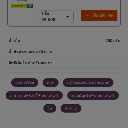
1 ชิ้น
1 ชิ้น
เพิ่มไปที่รถเข็น
65.00฿
65.00฿
6 x 500 ก.
390.00฿
น้ำเย็น
250 กรัม
น้ำยำต่างๆ ตกแต่งหัวจาน
ผักชีเด็ดใบ สำหรับตกแต่ง
อาหารไทย
ทอด
แป้งทอดกรอบ ตราคนอร์
สามเกลอพร้อมใช้ ตราคนอร์
ซอสผัดเข้มข้น ตราคนอร์
ไก่
กับข้าว