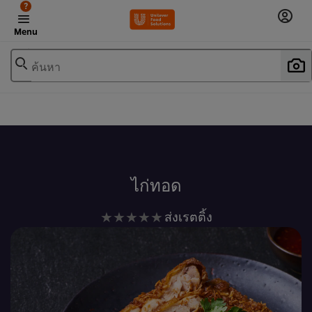
?
Menu
ค้นหา
เพิ่มในรายการโปรด
ไก่ทอด
ไม่มี
ส่งเรตติ้ง
การ
ให้
คะแนน
สำหรับ
recipe