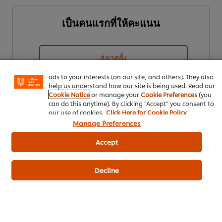
เป็นคนแรกที่ให้คะแนน
We use cookies (and similar techniques) to improve your
experience on our site. Cookies enable you to enjoy
certain features (like saving your online "shopping
ส่งเรตติ้ง
basket"), social sharing functionality (for Facebook,
Instagram, etc.) and to tailor messages and to display
ads to your interests (on our site, and others). They also
help us understand how our site is being used. Read our
Cookie Notice
or manage your
Cookie Preferences
(you
can do this anytime). By clicking "Accept" you consent to
our use of cookies.
Click Here for Cookie Policy
Manage Preferences
Accept
ดาวน์โหลดเป็นไฟล์ PDF
อีเมล
Decline