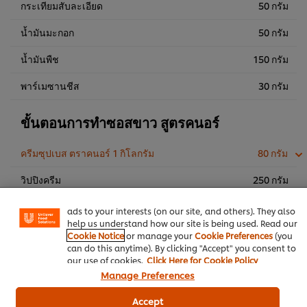
กระเทียมสับละเอียด
50 กรัม
น้ำมันมะกอก
50 กรัม
น้ำมันพืช
150 กรัม
พาร์เมซานชีส
30 กรัม
ขั้นตอนการทำซอสขาว สูตรคนอร์
We use cookies (and similar techniques) to improve your
ครีมซุปเบส ตราคนอร์ 1 กิโลกรัม
80 กรัม
experience on our site. Cookies enable you to enjoy
certain features (like saving your online "shopping
วิปปิงครีม
250 กรัม
basket"), social sharing functionality (for Facebook,
Instagram, etc.) and to tailor messages and to display
นมสดรสจืด
250 กรัม
ads to your interests (on our site, and others). They also
help us understand how our site is being used. Read our
น้ำ
500 กรัม
Cookie Notice
or manage your
Cookie Preferences
(you
can do this anytime). By clicking "Accept" you consent to
our use of cookies.
Click Here for Cookie Policy
Manage Preferences
อาหารตะวันตก
ผัด
ปิ้ง-ย่าง
Accept