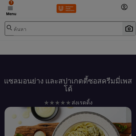
?
Menu
ค้นหา
เพิ่มในรายการโปรด
แซลมอนย่าง และสปาเกตตี้ซอสครีมมี่เพส
โต้
ไม่มี
ส่งเรตติ้ง
การ
ให้
คะแนน
สำหรับ