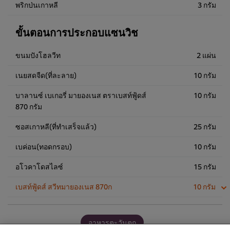
พริกป่นเกาหลี
3 กรัม
ขั้นตอนการประกอบแซนวิช
ขนมปังโฮลวีท
2 แผ่น
เนยสดจืด(ที่ละลาย)
10 กรัม
บาลานซ์ เบเกอรี่ มายองเนส ตราเบสท์ฟู้ดส์
10 กรัม
870 กรัม
ซอสเกาหลี(ที่ทำเสร็จแล้ว)
25 กรัม
เบค่อน(ทอดกรอบ)
10 กรัม
อโวคาโดสไลซ์
15 กรัม
เบสท์ฟู้ดส์ สวีทมายองเนส 870ก
10 กรัม
We use cookies (and similar techniques) to improve your
experience on our site. Cookies enable you to enjoy
อาหารตะวันตก
certain features (like saving your online "shopping