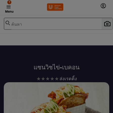
?
Menu
ค้นหา
เพิ่มในรายการโปรด
แซนวิชไข่-เบคอน
ไม่มี
ส่งเรตติ้ง
การ
ให้
คะแนน
สำหรับ
recipe