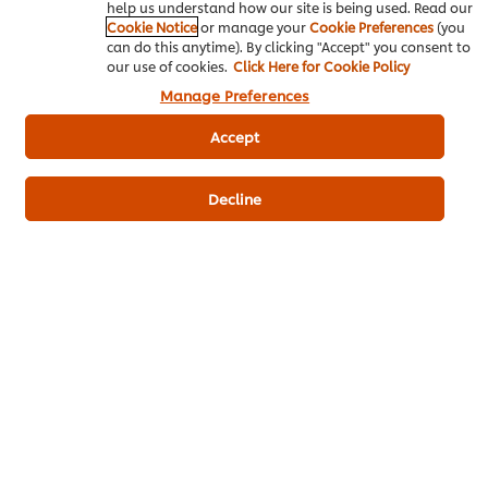
help us understand how our site is being used. Read our
Cookie Notice
or manage your
Cookie Preferences
(you
5
1
can do this anytime). By clicking "Accept" you consent to
4
our use of cookies.
Click Here for Cookie Policy
Manage Preferences
3
2
Accept
1
Decline
ส่งเรตติ้ง
ดาวน์โหลดเป็นไฟล์ PDF
อีเมล