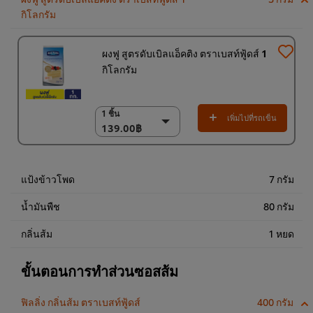
กิโลกรัม
ผงฟู สูตรดับเบิลแอ็คติง ตราเบสท์ฟู้ดส์ 1
กิโลกรัม
1 ชิ้น
1 ชิ้น
เพิ่มไปที่รถเข็น
139.00฿
139.00฿
18 x 1 กก.
2,502.00฿
แป้งข้าวโพด
7 กรัม
น้ำมันพืช
80 กรัม
กลิ่นส้ม
1 หยด
ขั้นตอนการทำส่วนซอสส้ม
ฟิลลิ่ง กลิ่นส้ม ตราเบสท์ฟู้ดส์
400 กรัม