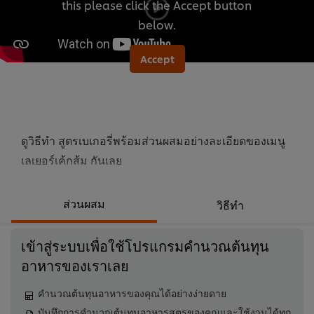
this please click the Accept button
นี้
below.
คือ
5.0
Accept
จาก
5
จาก
คะแนน
1
ดูวิธีทำ สูตรเบเกอรี่พร้อมส่วนผสมอย่างละเอียดของเมนู
เลเยอร์เค้กส้ม กันเลย
ส่วนผสม
วิธีทำ
เข้าสู่ระบบเพื่อใช้โปรแกรมคำนวณต้นทุน
อาหารของเราเลย
คำนวณต้นทุนอาหารของคุณได้อย่างง่ายดาย
บันทึกการคำนวณต้นทุนอาหารสูตรของคุณและใช้งานได้ทุก