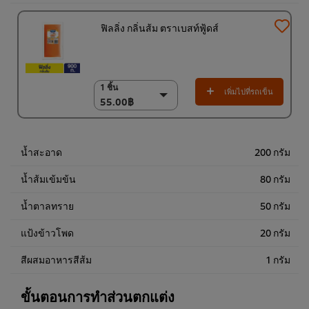
ฟิลลิ่ง กลิ่นส้ม ตราเบสท์ฟู้ดส์
1 ชิ้น
1 ชิ้น
เพิ่มไปที่รถเข็น
55.00฿
55.00฿
(ราคาพิเศษ) แพ็ค 9
ชิ้น
468.00฿
น้ำสะอาด
200 กรัม
น้ำส้มเข้มข้น
80 กรัม
น้ำตาลทราย
50 กรัม
แป้งข้าวโพด
20 กรัม
สีผสมอาหารสีส้ม
1 กรัม
ขั้นตอนการทำส่วนตกแต่ง