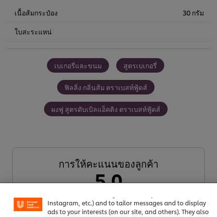
เนื้อส้มกระป๋อง
30 กรัม
ใบสะระแหน่
เบเกอรี่และขนม
สูตรเบเกอรี่
ฟิลลิ่ง กลิ่นส้ม ตราเบสท์ฟู้ดส์
ผงฟู สูตรดับเบิลแอ็คติง ตราเบสท์ฟู้ดส์
การให้คะแนนของลูกค้า
We use cookies (and similar techniques) to improve your
5.0
experience on our site. Cookies enable you to enjoy
certain features (like saving your online "shopping
basket"), social sharing functionality (for Facebook,
Instagram, etc.) and to tailor messages and to display
1 การจัดอันดับ
ads to your interests (on our site, and others). They also