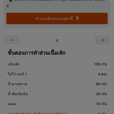
ที่
คำนวณต้นทุนของสูตรนี้
−
+
ขั้นตอนการทำส่วนเนื้อเค้ก
แป้งเค้ก
100 กรัม
ไข่ไก่ เบอร์ 1
4 ฟอง
น้ำตาลทราย
80 กรัม
น้ำส้มเข้มข้น
30 กรัม
นมผง
10 กรัม
ผงฟู สูตรดับเบิลแอ็คติง ตราเบสท์ฟู้ดส์ 1
3 กรัม