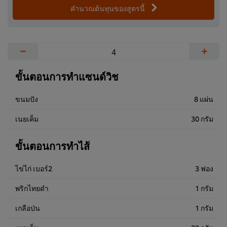
คำนวณต้นทุนของสูตรนี้
−
+
ขั้นตอนการทำแซนด์วิช
ขนมปัง
8 แผ่น
เนยเค็ม
30 กรัม
ขั้นตอนการทำไส้
ไข่ไก่ เบอร์2
3 ฟอง
พริกไทยดำ
1 กรัม
เกลือป่น
1 กรัม