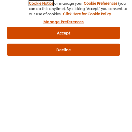
Cookie Notice
or manage your
Cookie Preferences
(you
can do this anytime). By clicking "Accept" you consent to
our use of cookies.
Click Here for Cookie Policy
Manage Preferences
Accept
เมนูยอดนิยมอื่นๆ ในประเภทนี้
Decline
เค้กโบราณบัตเตอร์
มาการองไส้ครีมสตรอ
แซนด์วิชแ
ครีม
เบอร์รี่ รูปหัวใจ
เนส
ไม่มี
คะแนน
ไม่มี
(1)
การ
เฉลี่ย
การ
ให้
ของ
ให้