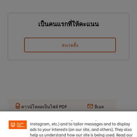
เป็นคนแรกที่ให้คะแนน
ส่งเรตติ้ง
We use cookies (and similar techniques) to improve your
ดาวน์โหลดเป็นไฟล์ PDF
อีเมล
experience on our site. Cookies enable you to enjoy
certain features (like saving your online "shopping
basket"), social sharing functionality (for Facebook,
Instagram, etc.) and to tailor messages and to display
ads to your interests (on our site, and others). They also
help us understand how our site is being used. Read our