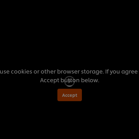
สำหรับ
recipe
นี้
use cookies or other browser storage. If you agree t
Accept button below.
Accept