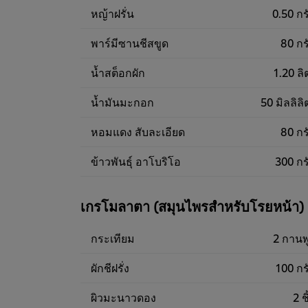
หญ้าฝรั่น
0.50 กร
พาร์มีซานชีสขูด
80 กร
น้ำสต็อกผัก
1.20 ลิ
น้ำมันมะกอก
50 มิลลิลิ
หอมแดง สับละเอียด
80 กร
ข้าวพันธุ์ อาโบริโอ
300 กร
เกรโมลาตา (สมุนไพรสำหรับโรยหน้า)
กระเทียม
2 กานพ
ผักชีฝรั่ง
100 กร
ผิวมะนาวดอง
2 ช