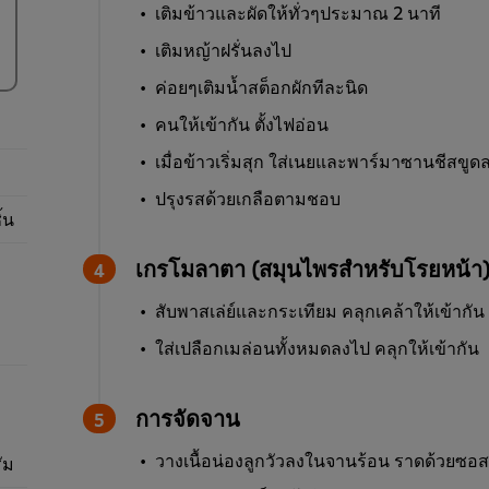
เติมข้าวและผัดให้ทั่วๆประมาณ 2 นาที
เติมหญ้าฝรั่นลงไป
ค่อยๆเติมน้ำสต็อกผักทีละนิด
คนให้เข้ากัน ตั้งไฟอ่อน
เมื่อข้าวเริ่มสุก ใส่เนยและพาร์มาซานชีสขูด
ปรุงรสด้วยเกลือตามชอบ
ิ้น
เกรโมลาตา (สมุนไพรสำหรับโรยหน้า
สับพาสเล่ย์และกระเทียม คลุกเคล้าให้เข้ากัน
ใส่เปลือกเมล่อนทั้งหมดลงไป คลุกให้เข้ากัน
การจัดจาน
วางเนื้อน่องลูกวัวลงในจานร้อน ราดด้วยซอสม
ัม