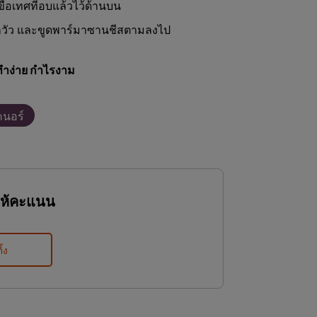
ือเทศที่อบแล้วไว้ด้านบน
ูกวัว และขูดพาร์มาซานชีสตามลงไป
ทำง่าย กำไรงาม
คนอร์
ให้คะแนน
ิ้ง