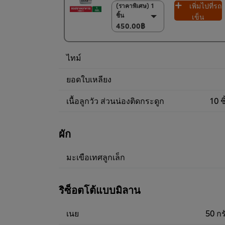
เพิ่มไปที่รถ
(ราคาพิเศษ) 1
(ราคาพิเศษ) 1 ชิ้น
ชิ้น
450.00฿
เข็น
450.00฿
(ราคาพิเศษ) แพ็ค
6 ชิ้น
2,600.00฿
ไทม์
ยอดใบเหลียง
เนื้อลูกวัว ส่วนน่องติดกระดูก
10 ช
ผัก
มะเขือเทศลูกเล็ก
ริซ็อตโต้แบบมิลาน
เนย
50 กร