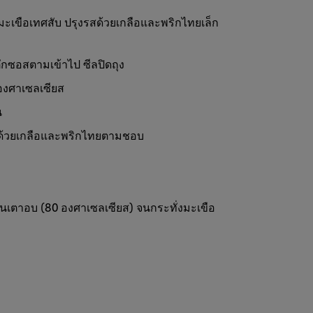
ะเขือเทศสับ ปรุงรสด้วยเกลือและพริกไทยเล็ก
ักซอสตามเข้าไป ซีลปิดถุง
 องศาเซลเซียส
น
ิ่มด้วยเกลือและพริกไทยตามชอบ
นในเตาอบ (80 องศาเซลเซียส) จนกระทั่งมะเขือ