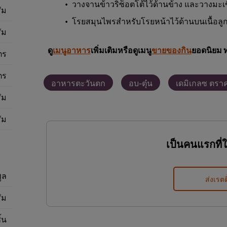
วางจานข้าวริซ็อตโต้ไว้ด้านข้าง และวางมะเข
ัม
โรยสมุนไพรสำหรับโรยหน้าไว้ด้านบนเนื้อล
ัม
ดู
เมนูอาหาร
เพิ่มเติมหรือดูเมนู
ขายของกิน
ยอดนิยม 
ตร
ตร
อาหารตะวันตก
อบ-ตุ๋น
เดมิเกลซ ตรา
ัม
ัม
เป็นคนแรกที่
ูล
ส่งเรตต
ัม
ิ้น