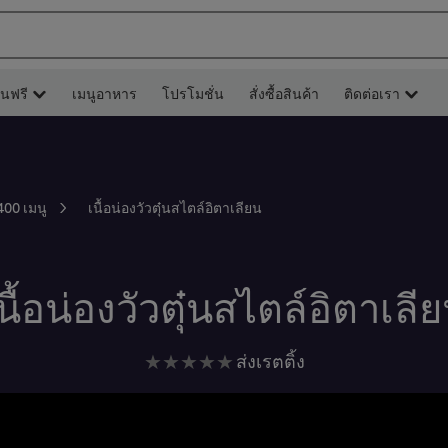
ยนฟรี
เมนูอาหาร
โปรโมชั่น
สั่งซื้อสินค้า
ติดต่อเรา
เนื้อน่องวัวตุ๋นสไตล์อิตาเลียน
400 เมนู
นื้อน่องวัวตุ๋นสไตล์อิตาเลี
ไม่มี
ส่งเรตติ้ง
การ
ให้
คะแนน