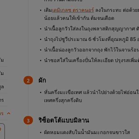
เติม
เดมิเกลซ ตราคนอร์
ลงในกระทะ ต่อด้วยม
น้อยแล้วคนให้เข้ากัน ต้มจนเดือด
นำเนื้อลูกวัวใส่ลงในถุงพลาสติกสุญญากาศ ต
นำถุงไปซูวีประมาณ 6 ชั่วโมงที่อุณหภูมิ 85
นำเนื้อน่องลูกวัวออกจากถุง พักไว้ในจานร้อ
ัม
นำซอสใส่ในเครื่องปั่นให้ละเอียด ปรุงรสเพ
ัม
ผัก
ูล
หั่นครึ่งมะเขือเทศ แล้วนำไปย่างด้วยไฟอ่อ
ตร
เทศครึ่งสุกครึ่งดิบ
ตร
ริซ็อตโต้แบบมิลาน
ผัดหอมแดงสับในน้ำมันมะกอกจนขาวใส