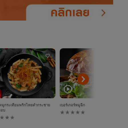
่หมูกระเทียมพริกไทยดำกระชาย
เบอร์เกอร์หมูฉีก
ไม่มี
รอบ
การ
ให้
คะแนน