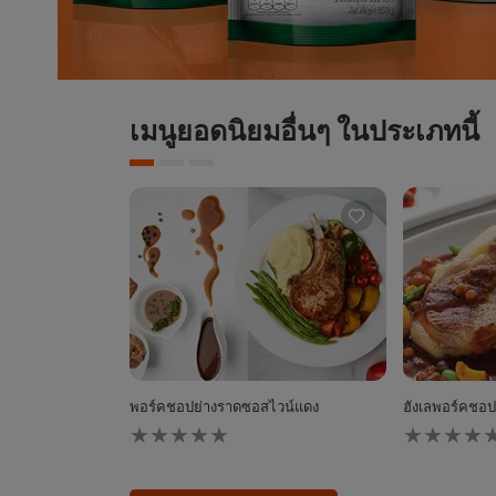
เมนูยอดนิยมอื่นๆ ในประเภทนี้
พอร์คชอปย่างราดซอสไวน์แดง
ฮังเลพอร์คชอป
ไม่มี
ไม่มี
การ
การ
ให้
ให้
คะแนน
คะแนน