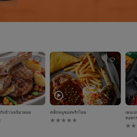
กับข้าวเหนียวทอด
สเต็กหมูซอสพริกไทย
เพนเน
ไม่มี
ทอดก
การ
ไม่มี
ให้
การ
คะแนน
ให้