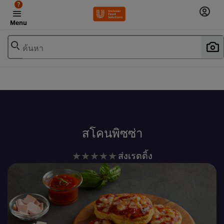
?
Menu
ค้นหา
เพิ่มในรายการโปรด
สโคนพิซซ่า
ไม่มี
ส่งเรตติ้ง
การ
ให้
คะแนน
สำหรับ
recipe