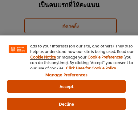
เป็นคนแรกที่ให้คะแนน
We use cookies (and similar techniques) to improve your
experience on our site. Cookies enable you to enjoy
ส่งเรตติ้ง
certain features (like saving your online "shopping
basket"), social sharing functionality (for Facebook,
Instagram, etc.) and to tailor messages and to display
ads to your interests (on our site, and others). They also
help us understand how our site is being used. Read our
Cookie Notice
or manage your
Cookie Preferences
(you
can do this anytime). By clicking "Accept" you consent to
our use of cookies.
Click Here for Cookie Policy
Manage Preferences
Accept
ดาวน์โหลดเป็นไฟล์ PDF
อีเมล
Decline