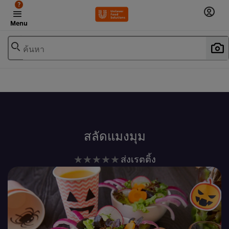
?
Menu
ค้นหา
เพิ่มในรายการโปรด
สลัดแมงมุม
ไม่มี
ส่งเรตติ้ง
การ
ให้
คะแนน
สำหรับ
recipe