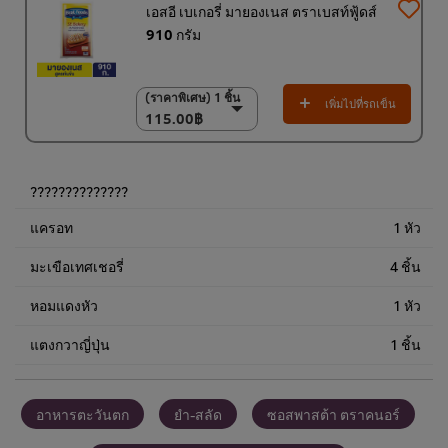
เอสอี เบเกอรี่ มายองเนส ตราเบสท์ฟู้ดส์
910 กรัม
(ราคาพิเศษ) 1 ชิ้น
(ราคาพิเศษ) 1 ชิ้น
เพิ่มไปที่รถเข็น
115.00฿
115.00฿
(ราคาพิเศษ) แพ็ค 12
ชิ้น
1,350.00฿
??????????????
แครอท
1 หัว
มะเขือเทศเชอรี่
4 ชิ้น
หอมแดงหัว
1 หัว
แตงกวาญี่ปุ่น
1 ชิ้น
อาหารตะวันตก
ยำ-สลัด
ซอสพาสต้า ตราคนอร์