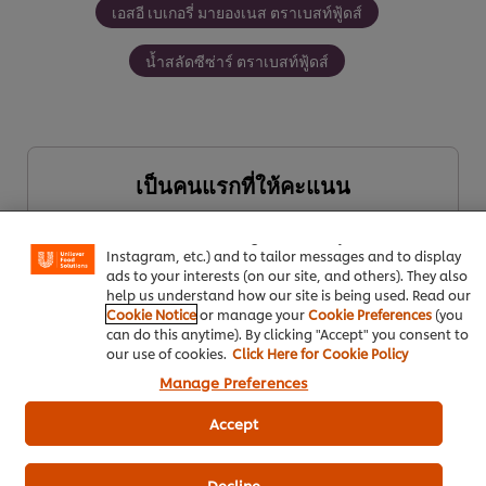
เอสอี เบเกอรี่ มายองเนส ตราเบสท์ฟู้ดส์
น้ำสลัดซีซ่าร์ ตราเบสท์ฟู้ดส์
We use cookies (and similar techniques) to improve your
เป็นคนแรกที่ให้คะแนน
experience on our site. Cookies enable you to enjoy
certain features (like saving your online "shopping
basket"), social sharing functionality (for Facebook,
Instagram, etc.) and to tailor messages and to display
ส่งเรตติ้ง
ads to your interests (on our site, and others). They also
help us understand how our site is being used. Read our
Cookie Notice
or manage your
Cookie Preferences
(you
can do this anytime). By clicking "Accept" you consent to
our use of cookies.
Click Here for Cookie Policy
Manage Preferences
Accept
ดาวน์โหลดเป็นไฟล์ PDF
อีเมล
Decline