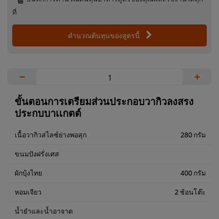
ที่
คำนวณต้นทุนของสูตรนี้
−
+
ขั้นตอนการเตรียมส่วนประกอบวากิวลงสรง
ประกบบาเเกตต์
เนื้อวากิวสไลซ์ย่างพอสุก
280 กรัม
ขนมปังฝรั่งเศส
ผักบุ้งไทย
400 กรัม
หอมเจียว
2 ช้อนโต๊ะ
น้ำยำและน้ำอาจาด