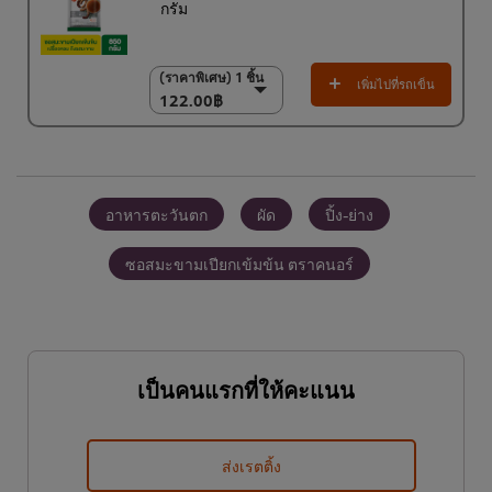
กรัม
(ราคาพิเศษ) 1 ชิ้น
(ราคาพิเศษ) 1 ชิ้น
เพิ่มไปที่รถเข็น
122.00฿
122.00฿
(ราคาพิเศษ) แพ็ค 9
ชิ้น
1,100.00฿
อาหารตะวันตก
ผัด
ปิ้ง-ย่าง
ซอสมะขามเปียกเข้มข้น ตราคนอร์
เป็นคนแรกที่ให้คะแนน
ส่งเรตติ้ง