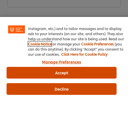
We use cookies (and similar techniques) to improve your
experience on our site. Cookies enable you to enjoy
certain features (like saving your online "shopping
basket"), social sharing functionality (for Facebook,
Instagram, etc.) and to tailor messages and to display
ads to your interests (on our site, and others). They also
help us understand how our site is being used. Read our
Cookie Notice
or manage your
Cookie Preferences
(you
can do this anytime). By clicking "Accept" you consent to
ดาวน์โหลดเป็นไฟล์ PDF
อีเมล
our use of cookies.
Click Here for Cookie Policy
Manage Preferences
Accept
Decline
เมนูยอดนิยมอื่นๆ ในประเภทนี้