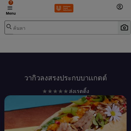
?
Menu
ค้นหา
เพิ่มในรายการโปรด
วากิวลงสรงประกบบาเเกตต์
ไม่มี
ส่งเรตติ้ง
การ
ให้
คะแนน
สำหรับ
recipe