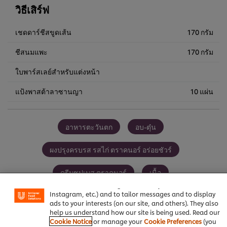
วิธีเสิร์ฟ
เชดดาร์ชีสขูดเส้น
170 กรัม
ชีสนมแพะ
170 กรัม
ใบพาร์สเลย์สำหรับแต่งหน้า
แป้งพาสต้าลาซานญา
10 แผ่น
อาหารตะวันตก
อบ-ตุ๋น
ผงปรุงครบรส รสไก่ ตราคนอร์ อร่อยชัวร์
We use cookies (and similar techniques) to improve your
experience on our site. Cookies enable you to enjoy
ครีมซุปเบส ตราคนอร์
เนื้อ
certain features (like saving your online "shopping
basket"), social sharing functionality (for Facebook,
Instagram, etc.) and to tailor messages and to display
ads to your interests (on our site, and others). They also
help us understand how our site is being used. Read our
Cookie Notice
or manage your
Cookie Preferences
(you