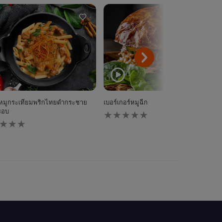
่หมูกระเทียมพริกไทยดำกระชาย
เบอร์เกอร์หมูฉีก
ไม่มี
รอบ
การ
ให้
คะแนน
นน
สำหรับ
ับ
recipe
pe
นี้