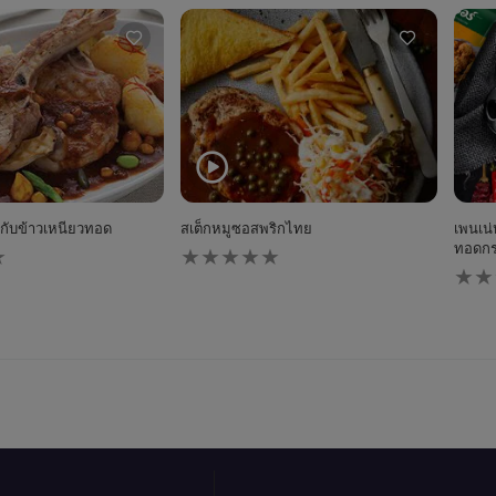
กับข้าวเหนียวทอด
สเต็กหมูซอสพริกไทย
เพนเน
ไม่มี
ทอดก
การ
ไม่มี
ให้
การ
คะแนน
ให้
สำหรับ
คะแ
recipe
สำหร
นี้
reci
นี้