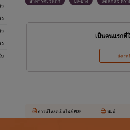
อาหารตะวันตก
ปิ้ง-ย่าง
เดมิเกลซ ตรา
ัว
ัว
ัว
เป็นคนแรกที่
ัว
ใบ
ส่งเรตต
ดาวน์โหลดเป็นไฟล์ PDF
พิมพ์