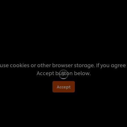
สำหรับ
recipe
นี้
use cookies or other browser storage. If you agree t
Accept button below.
Accept