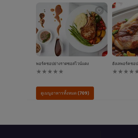
พอร์คชอปย่างราดซอสไวน์แดง
ฮังเลพอร์คชอป
ไม่มี
ไม่มี
การ
การ
ให้
ให้
คะแนน
คะแนน
สำหรับ
สำหรับ
ดูเมนูอาหารทั้งหมด (709)
recipe
recipe
นี้
นี้