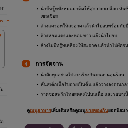
ตร
นำบีทรู้ททั้งหมดมาต้มให้สุก ปอกเปลือก หั่
เซลเซียส
ตร
ล้างแครอทให้สะอาด แล้วนำไปอบพร้อมกับบี
ล้างหอมแดงและหอมขาว แล้วนำไปอบ
ล้างใบบีทรู้ทเหลืองให้สะอาด แล้วนำไปผัดจน
การจัดจาน
นำผักทุกอย่างไปวางเรียงกันบนจานอุ่นร้อน
หั่นสเต็กเนื้อริบอายเป็นชิ้น แล้ววางลงตรงกล
ัม
ราดซอสพริกไทยสดลงไปบนเนื้อ และรอบๆเนื
ดู
เมนูอาหาร
เพิ่มเติมหรือดูเมนู
ขายของกิน
ยอดนิยม 
่อ