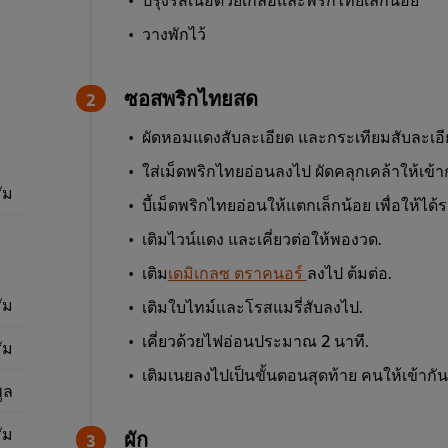
วางพักไว้
ซอสพริกไทยสด
ผัดหอมแดงสับละเอียด และกระเทียมสับละเอี
ใส่เม็ดพริกไทยอ่อนลงไป ผัดคลุกเคล้าให้เข้าก
ัม
บี้เม็ดพริกไทยอ่อนให้แตกเล็กน้อย เพื่อให้ได้รส
เติมไวน์แดง และเคี่ยวต่อให้พองวด.
เติม
เดมิเกลซ ตราคนอร์
ลงไป ต้มต่อ.
ัม
เติมใบไทม์และโรสแมรี่สับลงไป.
เคี่ยวด้วยไฟอ่อนประมาณ 2 นาที.
ัม
เติมเนยลงไปเป็นขั้นตอนสุดท้าย คนให้เข้ากั
ูล
ัม
ผัก