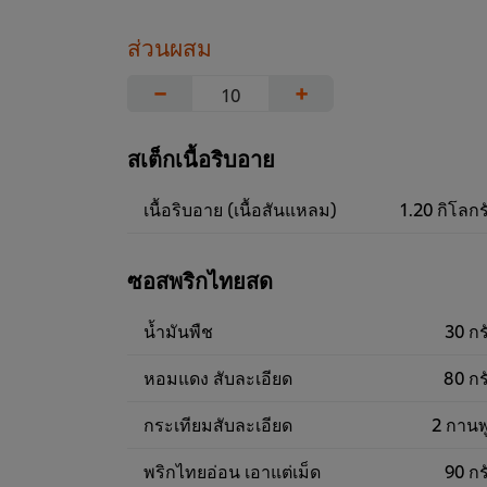
ส่วนผสม
−
+
สเต็กเนื้อริบอาย
เนื้อริบอาย (เนื้อสันแหลม)
1.20 กิโลกร
ซอสพริกไทยสด
น้ำมันพืช
30 กร
หอมแดง สับละเอียด
80 กร
กระเทียมสับละเอียด
2 กานพ
พริกไทยอ่อน เอาแต่เม็ด
90 กร