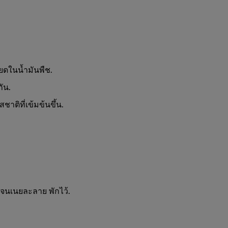
ยดในน้ำมันพืช.
ัน.
ชาติที่เข้มข้นขึ้น.
นจนเนยละลาย พักไว้.