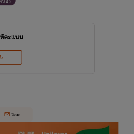
คนอร์
ให้คะแนน
ิ้ง
อีเมล