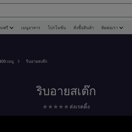
ยนฟรี
เมนูอาหาร
โปรโมชั่น
สั่งซื้อสินค้า
ติดต่อเรา
ริบอายสเต๊ก
400 เมนู
ริบอายสเต๊ก
ไม่มี
ส่งเรตติ้ง
การ
ให้
คะแนน