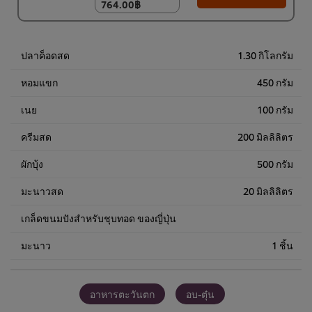
764.00฿
764.00฿
ปลาค็อดสด
1.30 กิโลกรัม
หอมแขก
450 กรัม
เนย
100 กรัม
ครีมสด
200 มิลลิลิตร
ผักบุ้ง
500 กรัม
มะนาวสด
20 มิลลิลิตร
เกล็ดขนมปังสำหรับชุบทอด ของญี่ปุ่น
มะนาว
1 ชิ้น
อาหารตะวันตก
อบ-ตุ๋น