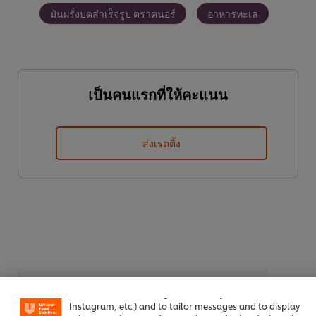
มันฝรั่งบดสำเร็จรูป ตราคนอร์
อาหารทะเล
เป็นคนแรกที่ให้คะแนน
ส่งเรตติ้ง
We use cookies (and similar techniques) to improve your
experience on our site. Cookies enable you to enjoy
certain features (like saving your online "shopping
ดาวน์โหลดเป็นไฟล์ PDF
อีเมล
basket"), social sharing functionality (for Facebook,
Instagram, etc.) and to tailor messages and to display