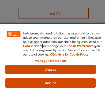
ส่งเรตติ้ง
We use cookies (and similar techniques) to improve your
experience on our site. Cookies enable you to enjoy
certain features (like saving your online "shopping
basket"), social sharing functionality (for Facebook,
Instagram, etc.) and to tailor messages and to display
ads to your interests (on our site, and others). They also
help us understand how our site is being used. Read our
Cookie Notice
or manage your
Cookie Preferences
(you
can do this anytime). By clicking "Accept" you consent to
our use of cookies.
Click Here for Cookie Policy
ดาวน์โหลดเป็นไฟล์ PDF
อีเมล
Manage Preferences
Accept
Decline