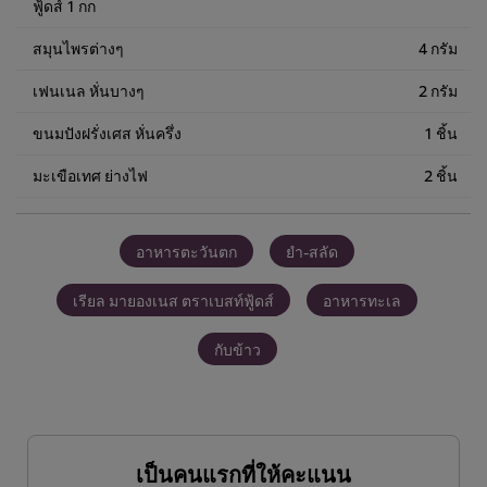
ฟู้ดส์ 1 กก
สมุนไพรต่างๆ
4 กรัม
เฟนเนล หั่นบางๆ
2 กรัม
ขนมปังฝรั่งเศส หั่นครึ่ง
1 ชิ้น
มะเขือเทศ ย่างไฟ
2 ชิ้น
อาหารตะวันตก
ยำ-สลัด
เรียล มายองเนส ตราเบสท์ฟู้ดส์
อาหารทะเล
กับข้าว
เป็นคนแรกที่ให้คะแนน