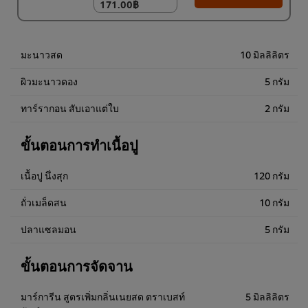
171.00฿
171.00฿
(ราคาพิเศษ) แพ็ค 9
ชิ้น
1,530.00฿
มะนาวสด
10 มิลลิลิตร
ผิวมะนาวดอง
5 กรัม
ทาร์รากอน สับเอาแต่ใบ
2 กรัม
ขั้นตอนการทำเนื้อปู
เนื้อปู นึ่งสุก
120 กรัม
ถั่วเมล็ดสน
10 กรัม
ปลาแซลมอน
5 กรัม
ขั้นตอนการจัดจาน
มาร์การีน สูตรเพิ่มกลิ่นเนยสด ตราเบสท์
5 มิลลิลิตร