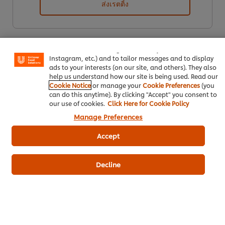
ส่งเรตติ้ง
We use cookies (and similar techniques) to improve your
experience on our site. Cookies enable you to enjoy
certain features (like saving your online "shopping
basket"), social sharing functionality (for Facebook,
Instagram, etc.) and to tailor messages and to display
ads to your interests (on our site, and others). They also
help us understand how our site is being used. Read our
Cookie Notice
or manage your
Cookie Preferences
(you
can do this anytime). By clicking "Accept" you consent to
our use of cookies.
Click Here for Cookie Policy
ดาวน์โหลดเป็นไฟล์ PDF
อีเมล
Manage Preferences
Accept
Decline