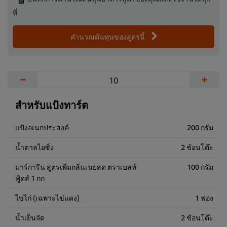
ที่
คำนวณต้นทุนของสูตรนี้
−
+
สำหรับแป้งทาร์ต
แป้งอเนกประสงค์
200 กรัม
น้ำตาลไอซิ่ง
2 ช้อนโต๊ะ
มาร์การีน สูตรเพิ่มกลิ่นเนยสด ตราเบสท์
100 กรัม
ฟู้ดส์ 1 กก
ไข่ไก่ (เฉพาะไข่แดง)
1 ฟอง
น้ำเย็นจัด
2 ช้อนโต๊ะ