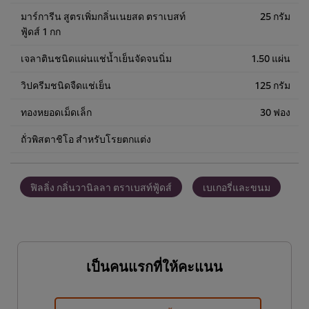
มาร์การีน สูตรเพิ่มกลิ่นเนยสด ตราเบสท์
25 กรัม
ฟู้ดส์ 1 กก
เจลาตินชนิดแผ่นแช่น้ำเย็นจัดจนนิ่ม
1.50 แผ่น
วิปครีมชนิดจืดแช่เย็น
125 กรัม
ทองหยอดเม็ดเล็ก
30 ฟอง
ถั่วพิสตาชิโอ สำหรับโรยตกแต่ง
ฟิลลิ่ง กลิ่นวานิลลา ตราเบสท์ฟู้ดส์
เบเกอรี่และขนม
เป็นคนแรกที่ให้คะแนน