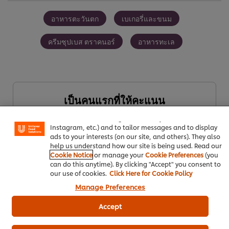
อาหารตะวันตก
เบเกอรี่และขนม
ครีมซุปเบส ตราคนอร์
อาหารทะเล
We use cookies (and similar techniques) to improve your
เป็นคนแรกที่ให้คะแนน
experience on our site. Cookies enable you to enjoy
certain features (like saving your online "shopping
basket"), social sharing functionality (for Facebook,
Instagram, etc.) and to tailor messages and to display
ส่งเรตติ้ง
ads to your interests (on our site, and others). They also
help us understand how our site is being used. Read our
Cookie Notice
or manage your
Cookie Preferences
(you
can do this anytime). By clicking "Accept" you consent to
our use of cookies.
Click Here for Cookie Policy
Manage Preferences
Accept