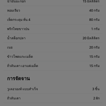
น้ำมันมะกอก
15 มิลลิลิตร
หอมเจียว
40 กรัม
เห็ดกระดุม หั่น 4
80 กรัม
พริกไทยขาวป่น
1 กรัม
น้ำสต็อกปลา
20 มิลลิลิตร
เนย
20 กรัม
ข้าวโพดแกะเมล็ด
15 กรัม
ถั่วลันเตา เอาแต่เมล็ด
15 กรัม
การจัดจาน
วูเลอวองท์ แบบสำเร็จ
3 ชิ้น
ถั่วลันเตา
2 ฝัก