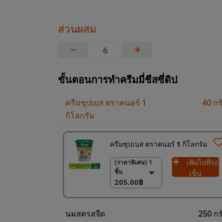
ส่วนผสม
−
+
ขั้นตอนการทำครีมมี่ชีสซี่ดิป
ครีมซุปเบส ตราคนอร์ 1
40 กร
กิโลกรัม
ครีมซุปเบส ตราคนอร์ 1 กิโลกรัม
เพิ่มไปที่รถ
(ราคาพิเศษ) 1
(ราคาพิเศษ) 1 ชิ้น
ชิ้น
205.00฿
เข็น
205.00฿
6 x 1 กก.
1,200.00฿
นมสดรสจืด
250 กร