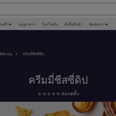
ยนฟรี
เมนูอาหาร
โปรโมชั่น
สั่งซื้อสินค้า
ติดต่อเรา
ครีมมี่ชีสซี่ดิป
400 เมนู
ครีมมี่ชีสซี่ดิป
ไม่มี
ส่งเรตติ้ง
การ
ให้
คะแนน