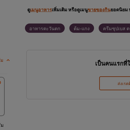
ดู
เมนูอาหาร
เพิ่มเติม หรือดูเมนู
ขายของกิน
ยอดนิยม 
อาหารตะวันตก
ต้ม-แกง
ครีมซุปเบส 
ัม
เป็นคนแรกที่
ส่งเรตต
ัม