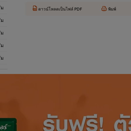
ัม
ดาวน์โหลดเป็นไฟล์ PDF
พิมพ์
ัม
ัม
ัม
ัม