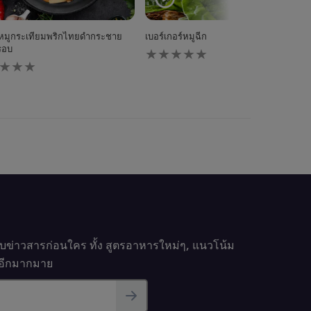
่หมูกระเทียมพริกไทยดำกระชาย
เบอร์เกอร์หมูฉีก
ไม่มี
รอบ
การ
ให้
คะแนน
นน
สำหรับ
ับ
recipe
pe
นี้
รับข่าวสารก่อนใคร ทั้ง สูตรอาหารใหม่ๆ, แนวโน้ม
นๆอีกมากมาย