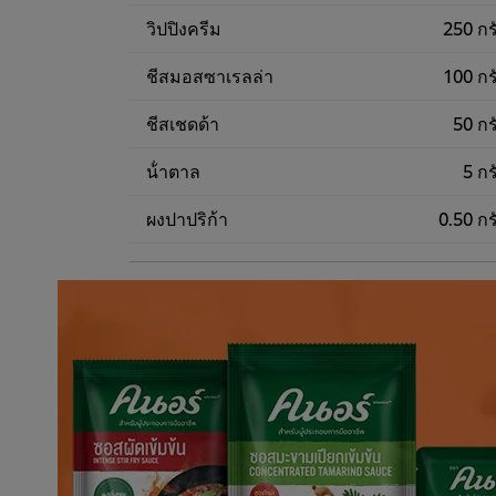
วิปปิงครีม
250 กร
ชีสมอสซาเรลล่า
100 กร
ชีสเชดด้า
50 กร
น้ําตาล
5 กร
ผงปาปริก้า
0.50 กร