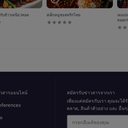
กับข้าวเหนียวทอด
สเต็กหมูซอสพริกไทย
เพนเน
ไม่มี
ทอดก
การ
ไม่มี
ให้
การ
คะแนน
ให้
สำหรับ
คะแ
recipe
สำหร
นี้
reci
นี้
าวสารออนไลน์
สมัครรับข่าวสารจากเรา
เพียงแค่สมัครกับเรา คุณจะได้
eferences
ตลาด, สินค้าตัวอย่าง และ อื่
ศ
กรอกอีเมล์ของคุณ