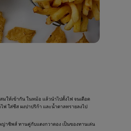
สมให้เข้ากัน ในหม้อ แล้วนำไปตั้งไฟ จนเดือด
กไฟ ใส่ชีส ผงปาปริก้า และน้ำตาลทรายลงไป
ลญ่าชิพส์ ทานคู่กับแตงกวาดอง เป็นของทานเล่น