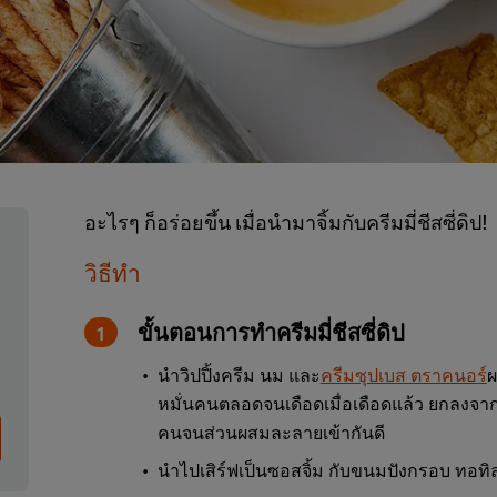
อะไรๆ ก็อร่อยขึ้น เมื่อนำมาจิ้มกับครีมมี่ชีสซี่ดิป!
วิธีทำ
ขั้นตอนการทำครีมมี่ชีสซี่ดิป
นำวิปปิ้งครีม นม และ
ครีมซุปเบส ตราคนอร์
ผ
หมั่นคนตลอดจนเดือดเมื่อเดือดแล้ว ยกลงจา
คนจนส่วนผสมละลายเข้ากันดี
นำไปเสิร์ฟเป็นซอสจิ้ม กับขนมปังกรอบ ทอทิ