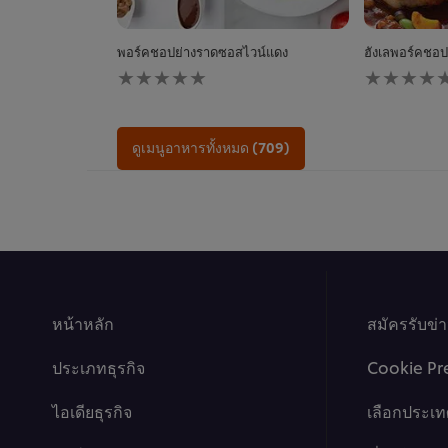
พอร์คชอปย่างราดซอสไวน์แดง
ฮังเลพอร์คชอป
ไม่มี
ไม่มี
การ
การ
ให้
ให้
คะแนน
คะแนน
สำหรับ
สำหรับ
ดูเมนูอาหารทั้งหมด (709)
recipe
recipe
นี้
นี้
หน้าหลัก
สมัครรับข่
ประเภทธุรกิจ
Cookie Pr
ไอเดียธุรกิจ
เลือกประเท